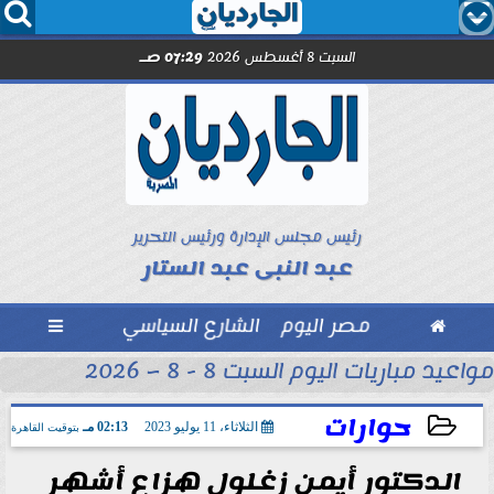




السبت 8 أغسطس 2026
07:29 صـ
رئيس مجلس الإدارة ورئيس التحرير
عبد النبى عبد الستار

مصر اليوم
الشارع السياسي

ح
مواعيد مباريات اليوم السبت 8 - 8 – 2026 والقنوات الناقلة
حوارات
الثلاثاء، 11 يوليو 2023
02:13 مـ
بتوقيت القاهرة
الدكتور أيمن زغلول هزاع أشهر
2023-07-11 14:13:02