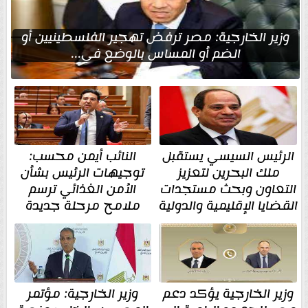
وزير الخارجية: مصر ترفض تهجير الفلسطينيين أو
الضم أو المساس بالوضع في...
الرئيس السيسي يستقبل
النائب أيمن محسب:
ملك البحرين لتعزيز
توجيهات الرئيس بشأن
التعاون وبحث مستجدات
الأمن الغذائي ترسم
القضايا الإقليمية والدولية
ملامح مرحلة جديدة
وزير الخارجية يؤكد دعم
وزير الخارجية: مؤتمر