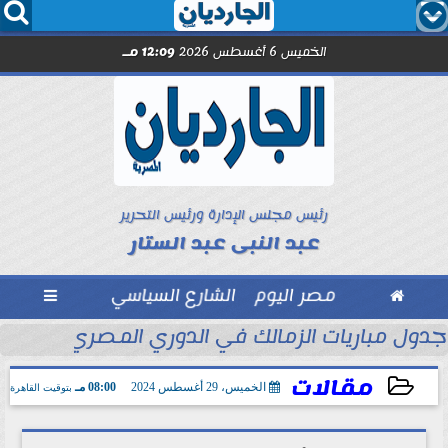




الخميس 6 أغسطس 2026
12:09 مـ
رئيس مجلس الإدارة ورئيس التحرير
عبد النبى عبد الستار

مصر اليوم
الشارع السياسي

والخفافيش... رسالة في نقد...
جدول مباريات الزمالك في الدوري المصري.... يواج
مقالات
الخميس، 29 أغسطس 2024
08:00 مـ
بتوقيت القاهرة
2024-08-29 20:00:56