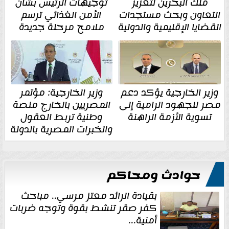
ملك البحرين لتعزيز
توجيهات الرئيس بشأن
التعاون وبحث مستجدات
الأمن الغذائي ترسم
القضايا الإقليمية والدولية
ملامح مرحلة جديدة
وزير الخارجية يؤكد دعم
وزير الخارجية: مؤتمر
مصر للجهود الرامية إلى
المصريين بالخارج منصة
تسوية الأزمة الراهنة
وطنية تربط العقول
والخبرات المصرية بالدولة
حوادث ومحاكم
بقيادة الرائد معتز مرسي.. مباحث
كفر صقر تنشط بقوة وتوجه ضربات
أمنية...