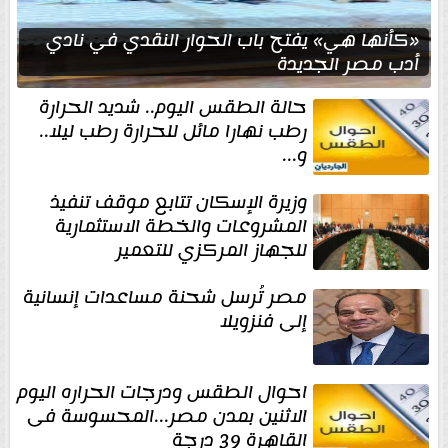
«كأنها هي» يفتح باب الحوار النقدي في نادي
أدب مصر الجديدة
حالة الطقس اليوم.. شديد الحرارة
رطب نهارا مائل للحرارة رطب ليلا..
و...
وزيرة الإسكان تتابع موقف تنفيذ
المشروعات والخطة الاستثمارية
للجهاز المركزي للتعمير
مصر تُرسل شحنة مساعدات إنسانية
إلى فنزويلا
احوال الطقس ودرجات الحراره اليوم
الاثنين بمدن مصر...المحسوسة فى
القاهرة 39 درجة