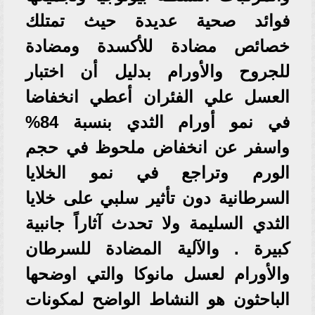
فوائد صحية عديدة حيث تمتلك
خصائص مضادة للأكسدة ومضادة
للجروح والأورام بدليل أن اختبار
العسل علي الفئران أعطي انخفاضا
في نمو أورام الثدي بنسبة 84%
واسفر عن انخفاض ملحوظ في حجم
الورم وتراجع في نمو الخلايا
السرطانية دون تأثير سلبي على خلايا
الثدي السليمة ولا تحدث آثاراً جانبية
كبيرة . والآلية المضادة للسرطان
والأورام لعسل مانوكا والتي اوضحها
الباحثون هو النشاط الواضح لمكونات