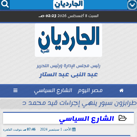




السبت 8 أغسطس 2026
02:23 صـ
رئيس مجلس الإدارة ورئيس التحرير
عبد النبى عبد الستار

مصر اليوم
الشارع السياسي

ماراتي
طرابزون سبور ينهي إجراءات قيد محمد صلاح رسمي
الشارع السياسي
الأحد، 1 سبتمبر 2024
07:46 مـ
بتوقيت القاهرة
2024-09-01 19:46:20