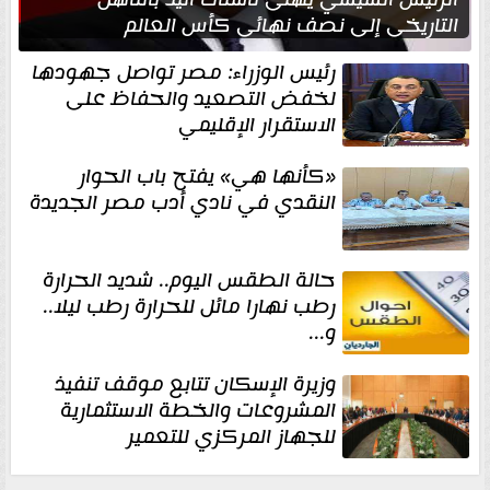
التاريخي إلى نصف نهائي كأس العالم
رئيس الوزراء: مصر تواصل جهودها
لخفض التصعيد والحفاظ على
الاستقرار الإقليمي
«كأنها هي» يفتح باب الحوار
النقدي في نادي أدب مصر الجديدة
حالة الطقس اليوم.. شديد الحرارة
رطب نهارا مائل للحرارة رطب ليلا..
و...
وزيرة الإسكان تتابع موقف تنفيذ
المشروعات والخطة الاستثمارية
للجهاز المركزي للتعمير