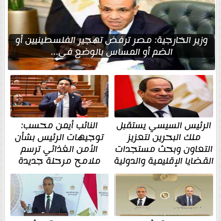
وزير الخارجية: مصر ترفض تهجير الفلسطينيين أو
الضم أو المساس بالوضع في...
الرئيس السيسي يستقبل
النائب أيمن محسب:
ملك البحرين لتعزيز
توجيهات الرئيس بشأن
التعاون وبحث مستجدات
الأمن الغذائي ترسم
القضايا الإقليمية والدولية
ملامح مرحلة جديدة