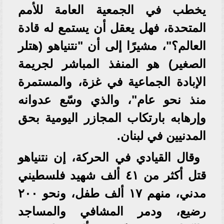
يخطب في الجمعية العامة للأمم
المتحدة، فهل يعقل أن يستمع له قادة
العالم؟"، مشيرًا إلى أن "نتنياهو (هتلر
الصغير) هو المنفذ المباشر لجريمة
الإبادة الجماعية في غزة، والمستمرة
منذ نحو عام"، والذي وسّع عدوانه
وإرهابه بارتكاب المجازر اليومية بحق
المدنيين في لبنان.
وقال القيادي في الحركة، إن نتنياهو
قتل أكثر من ٤١ ألف شهيد فلسطيني
مدني، منهم ١٧ ألف طفل، ونحو ٢٠٠
رضيع، ودمر المشافي والمساجد