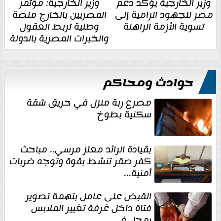
وزير الخارجية يؤكد دعم
وزير الخارجية: مؤتمر
مصر للجهود الرامية إلى
المصريين بالخارج منصة
تسوية الأزمة الراهنة
وطنية تربط العقول
والخبرات المصرية بالدولة
حوادث ومحاكم
مصرع ربة منزل في حريق شقة
سكنية بطوخ
بقيادة الرائد معتز مرسي.. مباحث
كفر صقر تنشط بقوة وتوجه ضربات
أمنية...
القبض على عامل بتهمة تصوير
فتاة داخل غرفة تغيير الملابس
بمحل في...