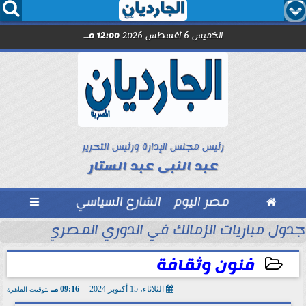




الخميس 6 أغسطس 2026
12:00 مـ
رئيس مجلس الإدارة ورئيس التحرير
عبد النبى عبد الستار

مصر اليوم
الشارع السياسي

والخفافيش... رسالة في نقد...
جدول مباريات الزمالك في الدوري المصري.... يواج
فنون وثقافة
الثلاثاء، 15 أكتوبر 2024
09:16 مـ
بتوقيت القاهرة
2024-10-15 21:16:58