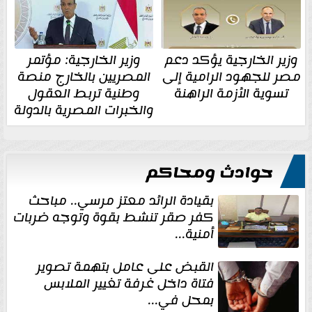
وزير الخارجية يؤكد دعم
وزير الخارجية: مؤتمر
مصر للجهود الرامية إلى
المصريين بالخارج منصة
تسوية الأزمة الراهنة
وطنية تربط العقول
والخبرات المصرية بالدولة
حوادث ومحاكم
بقيادة الرائد معتز مرسي.. مباحث
كفر صقر تنشط بقوة وتوجه ضربات
أمنية...
القبض على عامل بتهمة تصوير
فتاة داخل غرفة تغيير الملابس
بمحل في...