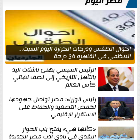
مصر اليوم
احوال الطقس ودرجات الحراره اليوم السبت...
العظمى في القاهره 36 درجة
الرئيس السيسي يهنئ ناشئات اليد
بالتأهل التاريخي إلى نصف نهائي
كأس العالم
رئيس الوزراء: مصر تواصل جهودها
لخفض التصعيد والحفاظ على
الاستقرار الإقليمي
«كأنها هي» يفتح باب الحوار
النقدي في نادي أدب مصر الجديدة