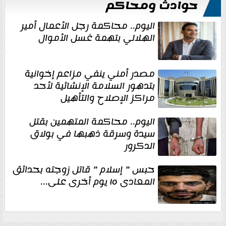
حوادث ومحاكم
اليوم.. محاكمة رجل الأعمال أمير
الهلالي بتهمة غسل الأموال
مصدر أمني ينفي مزاعم إخوانية
بتدهور السلامة الإنشائية لأحد
مراكز الإصلاح والتأهيل
اليوم.. محاكمة المتهمين بقتل
سيدة وسرقة ذهبها في بولاق
الدكرور
حبس ” إسلام ” قاتل زوجته بحدائق
المعادى ١٥ يوم أخرى على...