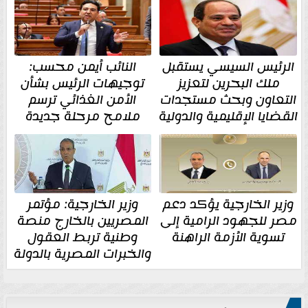
الرئيس السيسي يستقبل
النائب أيمن محسب:
ملك البحرين لتعزيز
توجيهات الرئيس بشأن
التعاون وبحث مستجدات
الأمن الغذائي ترسم
القضايا الإقليمية والدولية
ملامح مرحلة جديدة
وزير الخارجية يؤكد دعم
وزير الخارجية: مؤتمر
مصر للجهود الرامية إلى
المصريين بالخارج منصة
تسوية الأزمة الراهنة
وطنية تربط العقول
والخبرات المصرية بالدولة