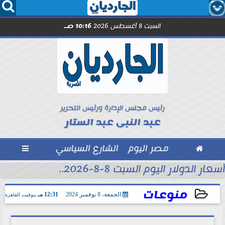




السبت 8 أغسطس 2026
10:16 صـ
رئيس مجلس الإدارة ورئيس التحرير
عبد النبى عبد الستار

مصر اليوم
الشارع السياسي

أسعار الدولار اليوم السبت 8-8-2026..
منوعات
الجمعة، 8 نوفمبر 2024
12:31 مـ
بتوقيت القاهرة
2024-11-08 12:31:23