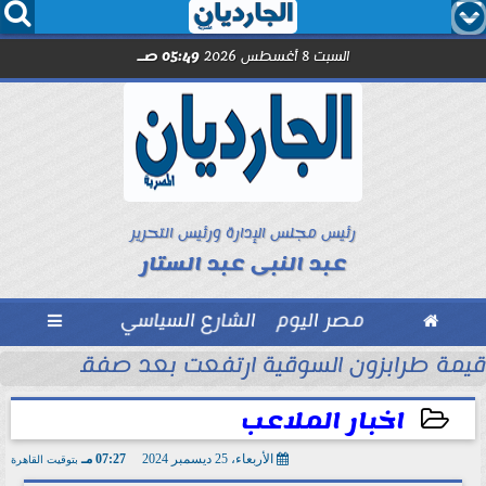




السبت 8 أغسطس 2026
05:49 صـ
رئيس مجلس الإدارة ورئيس التحرير
عبد النبى عبد الستار

مصر اليوم
الشارع السياسي

الأموال
قيمة طرابزون السوقية ارتفعت بعد صفقة محمد
اخبار الملاعب
الأربعاء، 25 ديسمبر 2024
07:27 مـ
بتوقيت القاهرة
2024-12-25 19:27:56