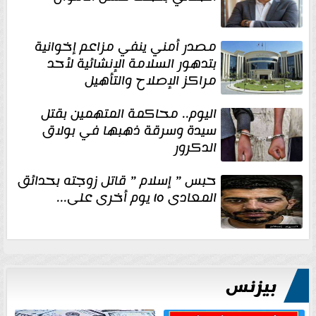
مصدر أمني ينفي مزاعم إخوانية
بتدهور السلامة الإنشائية لأحد
مراكز الإصلاح والتأهيل
اليوم.. محاكمة المتهمين بقتل
سيدة وسرقة ذهبها في بولاق
الدكرور
حبس ” إسلام ” قاتل زوجته بحدائق
المعادى ١٥ يوم أخرى على...
بيزنس