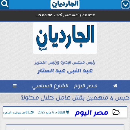




الجمعة 7 أغسطس 2026
08:02 صـ
رئيس مجلس الإدارة ورئيس التحرير
عبد النبى عبد الستار

مصر اليوم
الشارع السياسي

حبس 4 متهمين بقتل عامل خلال محاولة سرقة دراجة نارية في المنوفية
ود ..” محمد...
مصر اليوم
الثلاثاء، 6 مايو 2025
01:29 مـ
بتوقيت القاهرة
2025-05-06 13:29:08