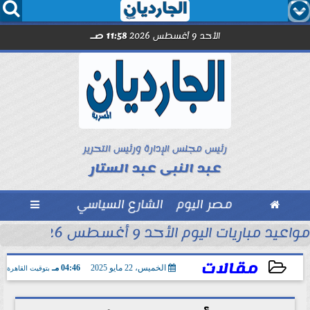




الأحد 9 أغسطس 2026
11:58 صـ
رئيس مجلس الإدارة ورئيس التحرير
عبد النبى عبد الستار

مصر اليوم
الشارع السياسي

محمد شريف...
مواعيد مباريات اليوم الأحد 9 أغسطس 2026
مقالات
الخميس، 22 مايو 2025
04:46 مـ
بتوقيت القاهرة
2025-05-22 16:46:08