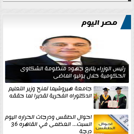
مصر اليوم
رئيس الوزراء يتابع جهود منظومة الشكاوى
الحكومية خلال يوليو الماضي
جامعة هيروشيما تمنح وزير التعليم
الدكتوراه الفخرية تقديرا لما حققه
احوال الطقس ودرجات الحراره اليوم
السبت... العظمى في القاهره 36
درجة