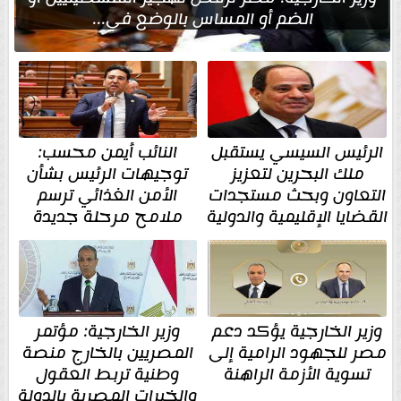
الضم أو المساس بالوضع في...
الرئيس السيسي يستقبل
النائب أيمن محسب:
ملك البحرين لتعزيز
توجيهات الرئيس بشأن
التعاون وبحث مستجدات
الأمن الغذائي ترسم
القضايا الإقليمية والدولية
ملامح مرحلة جديدة
وزير الخارجية يؤكد دعم
وزير الخارجية: مؤتمر
مصر للجهود الرامية إلى
المصريين بالخارج منصة
تسوية الأزمة الراهنة
وطنية تربط العقول
والخبرات المصرية بالدولة