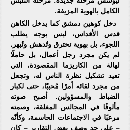
ليؤسس مرحلة جديدة: مرحلة التلبس
الكامل بالهوية المزيفة.
دخل كوهين دمشق كما يدخل الكاهن
قدس الأقداس، ليس بوجه يطلب
اللجوء، بل بهوية تخترق وتُدهش وتُبهر.
لم يكن مجرد رجل أعمال، بل حاملًا
لهالة من الكاريزما المقصودة، التي
تعيد تشكيل نظرة الناس له، وتجعل
من مجرد لقائه أمرًا مُحببًا، حتى لكبار
الضباط والمسؤولين. أصبح صوته
مألوفًا في المجالس المغلقة، وصمته
مرعبًا في الاجتماعات الحاسمة، وكأنّه
– على حد وصف بعض التقارير – كان