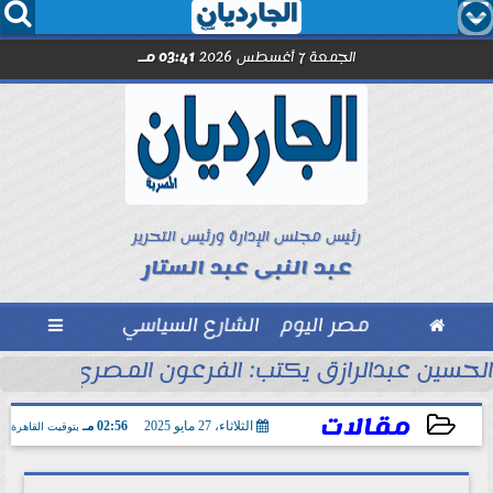




الجمعة 7 أغسطس 2026
03:41 مـ
رئيس مجلس الإدارة ورئيس التحرير
عبد النبى عبد الستار

مصر اليوم
الشارع السياسي

الحسين عبدالرازق يكتب: الفرعون المصري جاهز ل
مقالات
الثلاثاء، 27 مايو 2025
02:56 مـ
بتوقيت القاهرة
2025-05-27 14:56:25