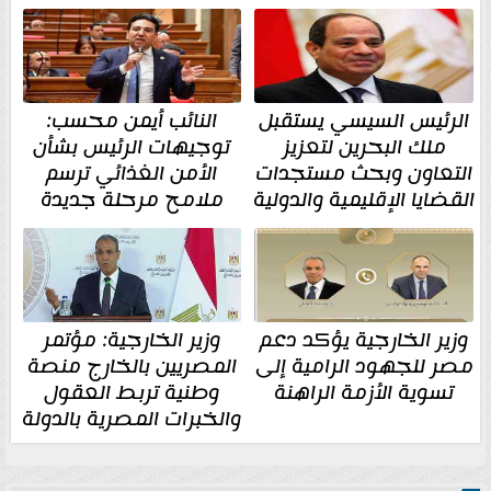
الرئيس السيسي يستقبل
النائب أيمن محسب:
ملك البحرين لتعزيز
توجيهات الرئيس بشأن
التعاون وبحث مستجدات
الأمن الغذائي ترسم
القضايا الإقليمية والدولية
ملامح مرحلة جديدة
وزير الخارجية يؤكد دعم
وزير الخارجية: مؤتمر
مصر للجهود الرامية إلى
المصريين بالخارج منصة
تسوية الأزمة الراهنة
وطنية تربط العقول
والخبرات المصرية بالدولة