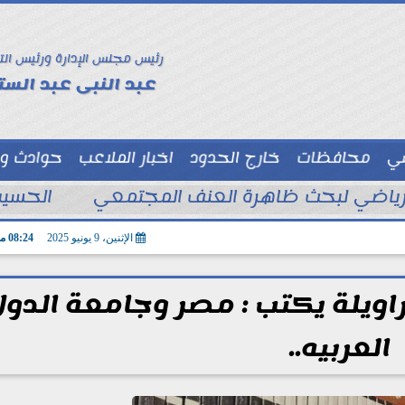
رئيس مجلس الإدارة ورئيس الت
عبد النبى عبد الستا
سي
محافظات
خارج الحدود
اخبار الملاعب
حوادث و
توك شو
الحسين
الإثنين، 9 يونيو 2025
08:24 مـ
راويلة يكتب : مصر وجامعة الدول
العربيه..