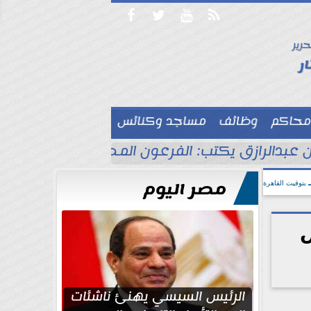




حرير

ر
محاكم
وظائف
مساجد وكنائس

 عبدالرازق يكتب: الفرعون المصري جاهز للاحتفا
مصر اليوم
بتوقيت القاهرة
الرئيس السيسي يهنئ ناشئات