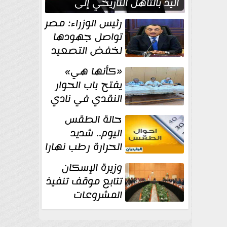
اليد بالتأهل التاريخي إلى
نصف نهائي كأس العالم
رئيس الوزراء: مصر
تواصل جهودها
لخفض التصعيد
والحفاظ على
«كأنها هي»
الاستقرار الإقليمي
يفتح باب الحوار
النقدي في نادي
أدب مصر الجديدة
حالة الطقس
اليوم.. شديد
الحرارة رطب نهارا
مائل للحرارة رطب
وزيرة الإسكان
ليلا.. و...
تتابع موقف تنفيذ
المشروعات
والخطة
الاستثمارية للجهاز المركزي