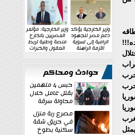
الإقليمية والدولية
جديدة
وزير الخارجية يؤكد
وزير الخارجية: مؤتمر
الطاقه
دعم مصر للجهود
المصريين بالخارج
الرامية إلى تسوية
منصة وطنية تربط
ه!!!
الأزمة الراهنة
العقول والخبرات
لال
المصرية بالدولة
راب
حوادث ومحاكم
حرب
حبس 4 متهمين
حرب
بقتل عامل خلال
وريا
محاولة سرقة
ريا
دراجة نارية في
مصرع ربة منزل
المنوفية
غرب
في حريق شقة
سكنية بطوخ
مثل