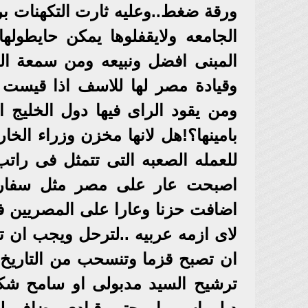
ورقة ضغط..وعليه ثارت التكهنات برغ
الجامعه ولايقفلوها يمكن حايطولها
المبنى افضل ونبيعه ومن سمعة ال
وقيادة مصر لها للاسف اذا قيست 
ومن يقود الراى فيها دول الخليج 
بامينها؟!هل لانها مخزن وزراء الخا
للعمله الصعبه التى تتمثل فى راتب 
اصبحت عار على مصر مثل سفارتى ا
اضافت حزنا وعارا على المصريين 
لاى ازمه عربيه ..لترحل ويجب ان
ان تصبح قزما وتنسحب من التاريخ ف
ترشيح السيد مدبولى او سامح شكرى