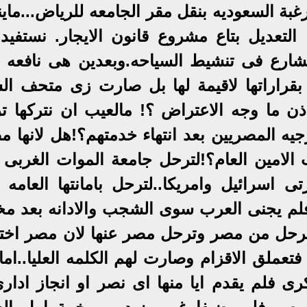
بة السعوديه بنقل مقر الجامعه للرياض...ماين
 التعديل بتاع مشروع قانون الايجار. نستفيد
شارع فى تنشيط السياحه.وبعدين هى نافعه 
بقراراتها لاقيمة لها بل صارت زى متحف ال
اذن ما وجه الاعتراض ؟! مالعيب ان نتركها ت
رجيه المصريين بعد انتهاء خدمتهم؟!هل لانها 
الامين العام؟!لترحل جامعة الموات الغربى لا
سرائيل وامريكا..لترحل بامانتها العامه ا
فلم يجنى العرب سوى الشجب والادانه بعد م
 ترحل من مصر وترحل مصر عنها لان مصر اخت
تعملق الاقزام وصارت لهم الكلمه العليا..اما
 فلم يقدم ايا منها اى نصر او انجاز ادارى