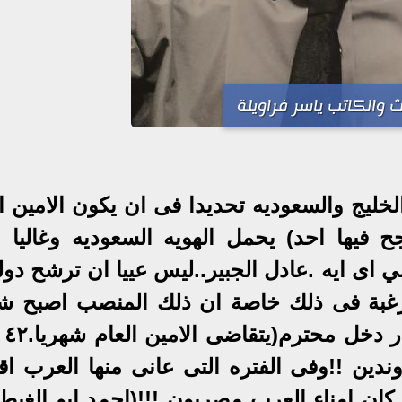
ث والكاتب ياسر فراويلة
خليج والسعوديه تحديدا فى ان يكون الامين ال
جح فيها احد) يحمل الهويه السعوديه وغاليا و
اى ايه .عادل الجبير..ليس عييا ان ترشح دولة
الرغبة فى ذلك خاصة ان ذلك المنصب اصبح شر
اكثر منه 
دين !!وفى الفتره التى عانى منها العرب ا
ايامهم ذلا وهزيمه اكبر من نكبة ٦٧ كان امناء العرب مصريون !!!(احمد ابو ال