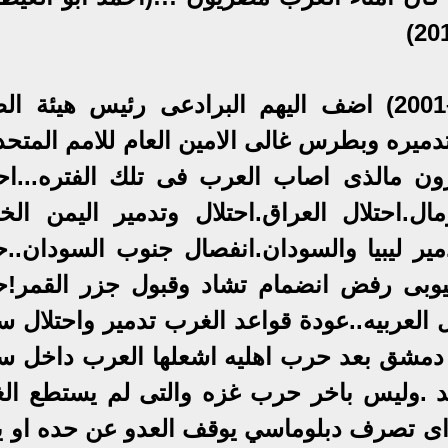
أحمد عصمت عبد ألمجيد (1991–2001) اضف اليهم البرادعى رئيس هيئة 
دميره وبطرس غالى الامين العام للامم المتحد
ن مالذى اصاب العرب فى تلك الفتره...احت
ل.احتلال العراق.احتلال وتدمير اليمن الخ
تدمير ليبيا والسودان.انفصال جنوب السودان..
ثيوبى رفض انضمام تشاد وقبول جزر القمر!
ول العربيه..عودة قواعد الغرب تدمير واحتلال س
دمشق بعد حرب اهليه اشعلها العرب داخل سو
بد .وليس باخر حرب غزه والتى لم يستطع ال
 اى تصرف دبلوماسي يوقف العدو عن حده او ي