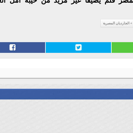
صر فلم يضيفا غير مزيد من خيبة امل ال
الجارديان المصرية