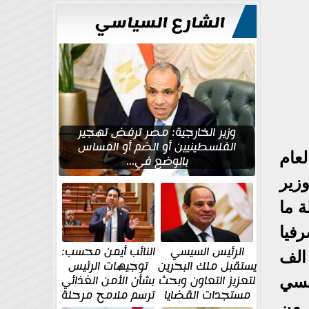
للتعمير
الشارع السياسي
وزير الخارجية: مصر ترفض تهجير
الفلسطينيين أو الضم أو المساس
عام
بالوضع في...
زير
 ما
فيا
الرئيس السيسي
النائب أيمن محسب:
تنفيذيا وقياديا واصبح مصدر دخل محترم(يتقاضى الامين العام شهريا.٤٢ الف
يستقبل ملك البحرين
توجيهات الرئيس
لتعزيز التعاون وبحث
بشأن الأمن الغذائي
قسي
مستجدات القضايا
ترسم ملامح مرحلة
غيط من