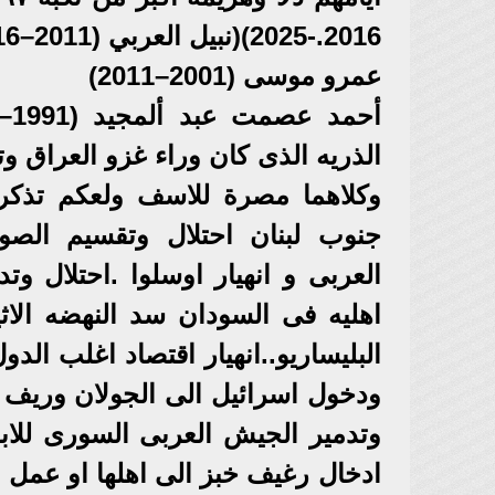
2016.-2025)(نبيل العربي (2011–2016)
عمرو موسى (2001–2011)
الذريه الذى كان وراء غزو العراق وت
وكلاهما مصرة للاسف ولعكم تذكرو
جنوب لبنان احتلال وتقسيم الصوما
العربى و انهيار اوسلوا .احتلال و
اهليه فى السودان سد النهضه الا
البليساريو..انهيار اقتصاد اغلب الد
ودخول اسرائيل الى الجولان وريف 
وتدمير الجيش العربى السورى للا
ادخال رغيف خبز الى اهلها او عمل