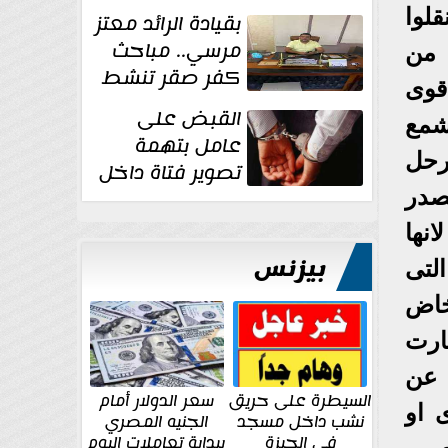
قلوا
بقيادة الرائد معتز
مرسي.. مباحث
 من
كفر صقر تنشط
قوى
بقوة وتوجه
القبض على
شمع
ضربات أمنية...
عامل بتهمة
رحل
تصوير فتاة داخل
غرفة تغيير
مصدر
الملابس بمحل في...
نها
بيزنس
لتى
خاض
ارت
 عن
السيطرة على حريق
سعر الدولار أمام
 او
نشب داخل مسجد
الجنيه المصري
في الجيزة
ببداية تعاملات اليوم