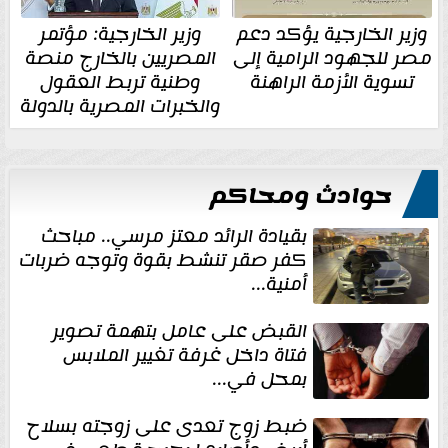
وزير الخارجية يؤكد دعم
وزير الخارجية: مؤتمر
مصر للجهود الرامية إلى
المصريين بالخارج منصة
تسوية الأزمة الراهنة
وطنية تربط العقول
والخبرات المصرية بالدولة
حوادث ومحاكم
بقيادة الرائد معتز مرسي.. مباحث
كفر صقر تنشط بقوة وتوجه ضربات
أمنية...
القبض على عامل بتهمة تصوير
فتاة داخل غرفة تغيير الملابس
بمحل في...
ضبط زوج تعدى على زوجته بسلاح