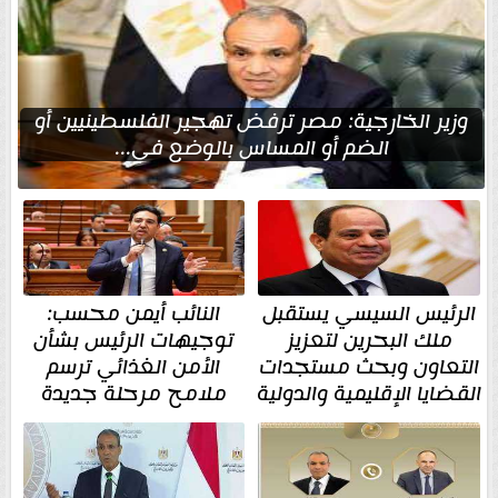
وزير الخارجية: مصر ترفض تهجير الفلسطينيين أو
الضم أو المساس بالوضع في...
الرئيس السيسي يستقبل
النائب أيمن محسب:
ملك البحرين لتعزيز
توجيهات الرئيس بشأن
التعاون وبحث مستجدات
الأمن الغذائي ترسم
القضايا الإقليمية والدولية
ملامح مرحلة جديدة