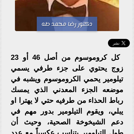
دكتور رضا محمد طه
كل كروموسوم من أصل 46 أو 23
زوج يحتوي على جزء طرفي يسمي
تيلومير يحمي الكروموسوم ويشبه في
موضعه الجزء المعدني الذي يمسك
رباط الحذاء من طرفيه حتي لا يهترا او
يبلي، ويقوم التيلومير بدور مهم في
دعم الشيخوخة الصحية، وحيث أن
طول التيلومير يتناسب عكسياً مع عدد