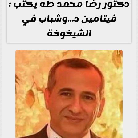
دكتور رضا محمد طه يكتب :
فيتامين د...وشباب في
الشيخوخة