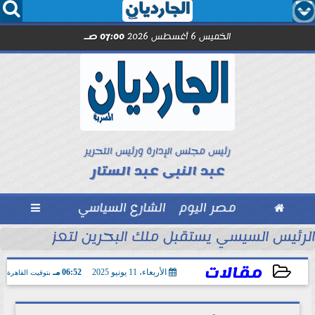




الخميس 6 أغسطس 2026
07:00 صـ
رئيس مجلس الإدارة ورئيس التحرير
عبد النبى عبد الستار

مصر اليوم
الشارع السياسي

تحاد السكندري فى الأسبوع الأول
الرئيس السيسي يستقبل ملك البحرين لتعزيز التعاو
مقالات
الأربعاء، 11 يونيو 2025
06:52 مـ
بتوقيت القاهرة
2025-06-11 18:52:16