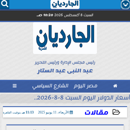




السبت 8 أغسطس 2026
10:20 صـ
رئيس مجلس الإدارة ورئيس التحرير
عبد النبى عبد الستار

مصر اليوم
الشارع السياسي

أسعار الدولار اليوم السبت 8-8-2026..
مقالات
الأربعاء، 11 يونيو 2025
11:13 مـ
بتوقيت القاهرة
2025-06-11 23:13:49