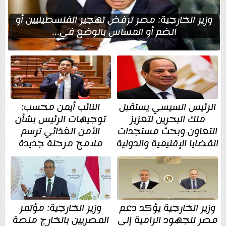
وزير الخارجية: مصر ترفض تهجير الفلسطينيين أو
الضم أو المساس بالوضع في...
الرئيس السيسي يستقبل
النائب أيمن محسب:
ملك البحرين لتعزيز
توجيهات الرئيس بشأن
التعاون وبحث مستجدات
الأمن الغذائي ترسم
القضايا الإقليمية والدولية
ملامح مرحلة جديدة
وزير الخارجية يؤكد دعم
وزير الخارجية: مؤتمر
مصر للجهود الرامية إلى
المصريين بالخارج منصة