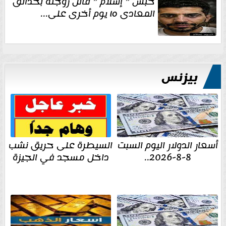
حبس ” إسلام ” قاتل زوجته بحدائق
المعادى ١٥ يوم أخرى على...
بيزنس
أسعار الدولار اليوم السبت
السيطرة على حريق نشب
8-8-2026..
داخل مسجد في الجيزة