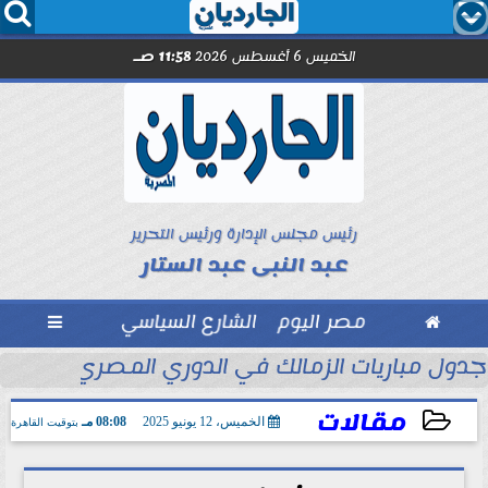




الخميس 6 أغسطس 2026
11:58 صـ
رئيس مجلس الإدارة ورئيس التحرير
عبد النبى عبد الستار

مصر اليوم
الشارع السياسي

والخفافيش... رسالة في نقد...
جدول مباريات الزمالك في الدوري المصري.... يواج
مقالات
الخميس، 12 يونيو 2025
08:08 مـ
بتوقيت القاهرة
2025-06-12 20:08:11