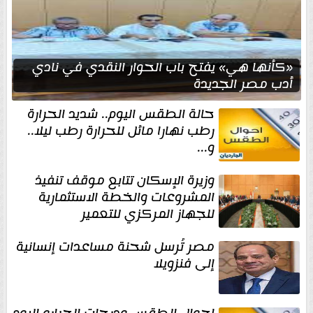
«كأنها هي» يفتح باب الحوار النقدي في نادي
أدب مصر الجديدة
حالة الطقس اليوم.. شديد الحرارة
رطب نهارا مائل للحرارة رطب ليلا..
و...
وزيرة الإسكان تتابع موقف تنفيذ
المشروعات والخطة الاستثمارية
للجهاز المركزي للتعمير
مصر تُرسل شحنة مساعدات إنسانية
إلى فنزويلا
احوال الطقس ودرجات الحراره اليوم