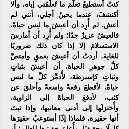
كنتُ أستطيعُ تعلّمَ ما تُعلّمُني إياه، وألا
أكتشفَ، عندما يحينُ أجلي، أنني لم
أعش. لم أُرِد أن أعيشَ ما ليس حياةً،
فالعيشُ عزيزٌ جدًا؛ ولم أُرِد أن أمارسَ
الاستسلامَ إلا إذا كان ذلك ضروريًا
للغاية. أردتُ أن أعيشَ بعمقٍ وأمتصَّ
كلَّ جوهرِ الحياة، أن أعيشَ بثباتٍ
وثباتٍ كإسبرطة، لأُدمِّرَ كلَّ ما ليس
حياةً، لأقطعَ رقعةً واسعةً وأحلقَ عن
كثب، لأدفعَ الحياةَ إلى الزاوية،
وأُختزلَها إلى أدنى معانيها، وإذا ثبتَ
أنها حقيرة، فلماذا إذًا أستوعبُ حقيرَها
كاملًا وحقيقيًا، وأُعلنَ حقيرَها للعالم؛ أو