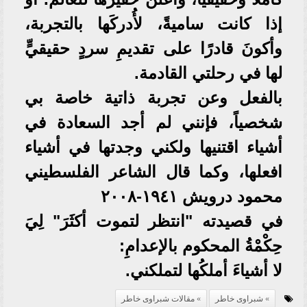
إذا كانت ساميةً، لأُدركَها بالتجربة،
وأكونَ قادرًا على تقديمِ سردٍ حقيقيٍّ
لها في رحلتي القادمة.
بالفعل وعن تجربة ذاتية خاصة بي
شخصياً، فإنني لم أجد السعادة في
أشياء اقتنيها ولكني وجدتها في أشياء
افعلها، وكما قال الشاعر الفلسطيني
محمود درويش ١٩٤١-٢٠٠٨
في قصيدته "انتظر لتموت أكثَرَ" لِيَ
حِكْمْةُ المحكوم بالإعدامِ:
لا أشياءَ أملكُها لتملكني.
شبراوى خاطر
مقالات شبراوى خاطر