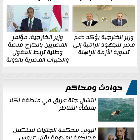
وزير الخارجية يؤكد دعم
وزير الخارجية: مؤتمر
مصر للجهود الرامية إلى
المصريين بالخارج منصة
تسوية الأزمة الراهنة
وطنية تربط العقول
والخبرات المصرية بالدولة
حوادث ومحاكم
انتشال جثة غريق في منطقة نكلا
بمنشأة القناطر
اليوم.. محكمة الجنايات تستكمل
محاكمة المتهمة بقتل عروس