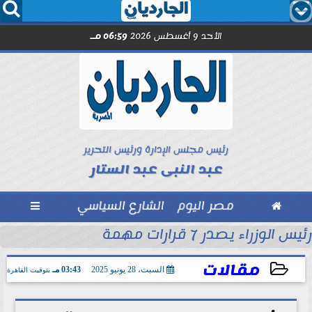




الأحد 9 أغسطس 2026
06:59 مـ
رئيس مجلس الإدارة ورئيس التحرير
عبد النبى عبد الستار

مصر اليوم
الشارع السياسي

رئيس الوزراء يصدر 7 قرارات مهمة
مل مع الصحفيين حاملى كارنيه النقابة
مقالات
السبت، 28 يونيو 2025
03:43 مـ
بتوقيت القاهرة
2025-06-28 15:43:15