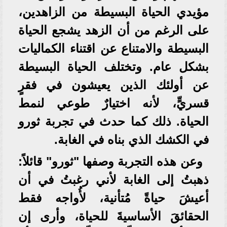
مؤيدي الحياة البسيطة من الزاهدين،
على الرغم من أن الزهد يشجع الحياة
البسيطة والامتناع عن اقتناء الكماليات
بشكل عام. وتختلف الحياة البسيطة
عن أولئك الذين يعيشون في فقرٍ
قسريٍّ، لأنه اختيارٌ طوعي لنمط
الحياة. ذلك كما حدث في تجربة ثورو
في الكشك الذي بناه في الغابة.
وعن هذه التجربة وصفها "ثورو" قائلاً:
ذهبتُ إلى الغابة لأني رغبتُ في أن
أعيشَ حياةً مُتأنية، لأُواجه فقط
الحقائقَ الأساسيةَ للحياة، وأرى إن