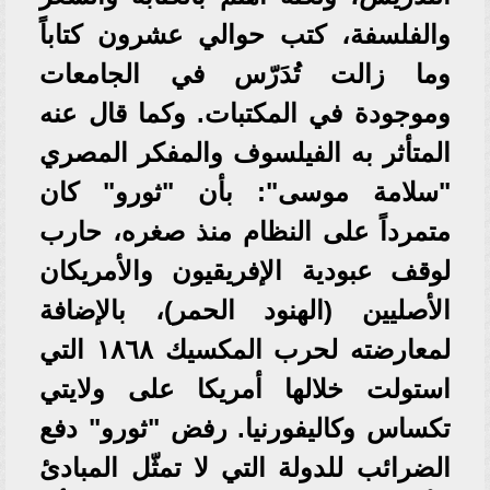
والفلسفة، كتب حوالي عشرون كتاباً
وما زالت تُدَرّس في الجامعات
وموجودة في المكتبات. وكما قال عنه
المتأثر به الفيلسوف والمفكر المصري
"سلامة موسى": بأن "ثورو" كان
متمرداً على النظام منذ صغره، حارب
لوقف عبودية الإفريقيون والأمريكان
الأصليين (الهنود الحمر)، بالإضافة
لمعارضته لحرب المكسيك ١٨٦٨ التي
استولت خلالها أمريكا على ولايتي
تكساس وكاليفورنيا. رفض "ثورو" دفع
الضرائب للدولة التي لا تمثّل المبادئ