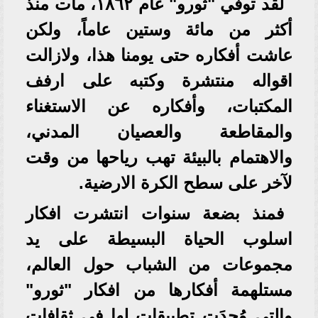
لقد توفي "ثورو" عام ١٨٦٢، مات منذ
أكثر من مائة وستين عاماً، ولكن
عاشت أفكاره حتى يومنا هذا، ولازالت
اقواله منتشرة وكتبه على ارفف
المكتبات، وأفكاره عن الاستغناء
والمقاطعة والعصيان المدني،
والاهتمام بالبيئة تهب رياحها من وقت
لآخر على سطح الكرة الارضية.
فمنذ بضعة سنوات انتشرت افكار
اسلوب الحياة البسيطة على يد
مجموعات من الشباب حول العالم،
مستلهمة أفكارها من افكار "ثورو"
والتي وُجدَت تطبيقات لها في ثقافات