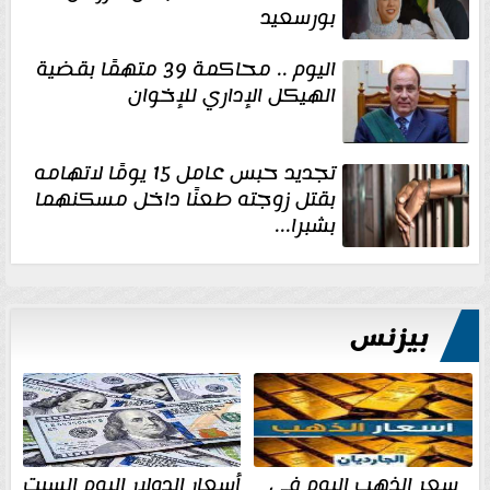
بورسعيد
اليوم .. محاكمة 39 متهمًا بقضية
الهيكل الإداري للإخوان
تجديد حبس عامل 15 يومًا لاتهامه
بقتل زوجته طعنًا داخل مسكنهما
بشبرا...
بيزنس
سعر الذهب اليوم في
أسعار الدولار اليوم السبت