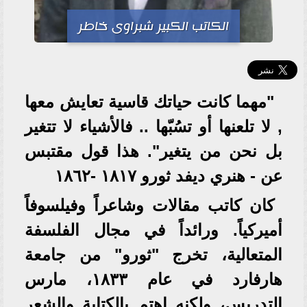
الكاتب الكبير شبراوى خاطر
"مهما كانت حياتك قاسية تعايش معها
, لا تلعنها أو تسُبّها .. فالأشياء لا تتغير
بل نحن من يتغير". هذا قول مقتبس
عن - هنري ديفد ثورو ١٨١٧ -١٨٦٢
كان كاتب مقالات وشاعراً وفيلسوفاً
أميركياً. ورائداً في مجال الفلسفة
المتعالية، تخرج "ثورو" من جامعة
هارفارد في عام ١٨٣٣، مارس
التدريس، ولكنه اهتم بالكتابة والشعر