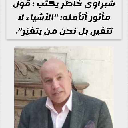
شبراوى خاطر يكتب : قول
مأثور أتأمله: ”الأشياء لا
تتغير، بل نحن من يتغيّر”.