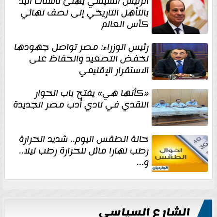
الرئيس السيسي يهنئ ناشئات اليد
بالتأهل التاريخي إلى نصف نهائي
كأس العالم
رئيس الوزراء: مصر تواصل جهودها
لخفض التصعيد والحفاظ على
الاستقرار الإقليمي
«كأنها هي» يفتح باب الحوار
النقدي في نادي أدب مصر الجديدة
حالة الطقس اليوم.. شديد الحرارة
رطب نهارا مائل للحرارة رطب ليلا..
و...
الشارع السياسي