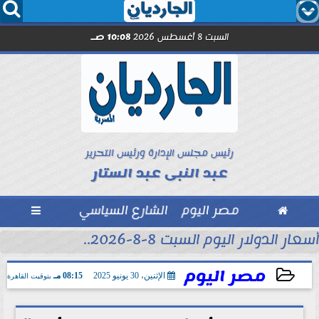




السبت 8 أغسطس 2026
10:08 صـ
رئيس مجلس الإدارة ورئيس التحرير
عبد النبى عبد الستار

مصر اليوم
الشارع السياسي

أسعار الدولار اليوم السبت 8-8-2026..
مصر اليوم
الإثنين، 30 يونيو 2025
08:15 مـ
بتوقيت القاهرة
2025-06-30 20:15:14