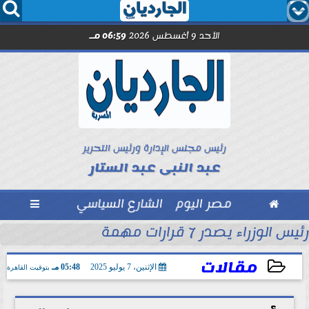




الأحد 9 أغسطس 2026
06:59 مـ
رئيس مجلس الإدارة ورئيس التحرير
عبد النبى عبد الستار

مصر اليوم
الشارع السياسي

رئيس الوزراء يصدر 7 قرارات مهمة
مل مع الصحفيين حاملى كارنيه النقابة
مقالات
الإثنين، 7 يوليو 2025
05:48 مـ
بتوقيت القاهرة
2025-07-07 17:48:49