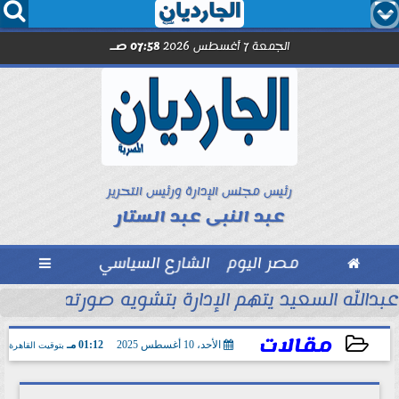




الجمعة 7 أغسطس 2026
07:58 صـ
رئيس مجلس الإدارة ورئيس التحرير
عبد النبى عبد الستار

مصر اليوم
الشارع السياسي

ل مترو الأنفاق..
عبدالله السعيد يتهم الإدارة بتشويه صورته أمام جم
مقالات
الأحد، 10 أغسطس 2025
01:12 مـ
بتوقيت القاهرة
2025-08-10 13:12:14