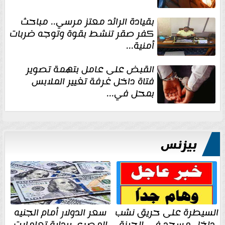
بقيادة الرائد معتز مرسي.. مباحث
كفر صقر تنشط بقوة وتوجه ضربات
أمنية...
القبض على عامل بتهمة تصوير
فتاة داخل غرفة تغيير الملابس
بمحل في...
بيزنس
السيطرة على حريق نشب
سعر الدولار أمام الجنيه
داخل مسجد في الجيزة
المصري ببداية تعاملات