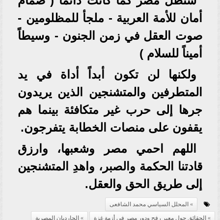
ستظل مصر كما كانت دائماً ( صمام
أمان للأمة العربية - ملجأ للمظلومين -
صوت العقل في زمن الجنون - وسيطاً
أميناً للسلام )
ولكنها لن تكون أبداً أداة في يد
المتطرفين والمتشنجين الذين يريدون
جرها إلى حرب غير متكافئة بينما هم
يقفون على منصات الخطابة يتفرجون.
اللهم احمي مصر وشعبها، وارزق
قادتنا الحكمة والصبر، واهدِ المتشنجين
إلى طريق الحق والعقل.
المحلل السياسي محمد الشافعى
الحقائق حول معبر رفح ودور مصر في أزمة غزة
الجارديان المصرية