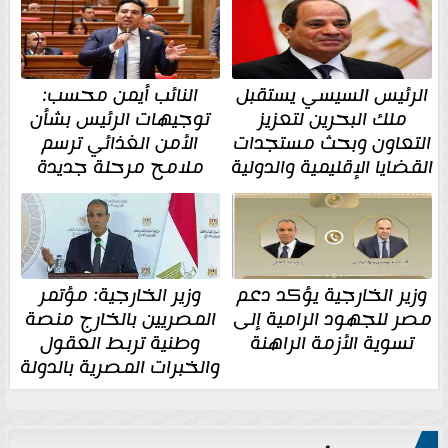
الرئيس السيسي يستقبل
النائب أيمن محسب:
ملك البحرين لتعزيز
توجيهات الرئيس بشأن
التعاون وبحث مستجدات
الأمن الغذائي ترسم
القضايا الإقليمية والدولية
ملامح مرحلة جديدة
وزير الخارجية يؤكد دعم
وزير الخارجية: مؤتمر
مصر للجهود الرامية إلى
المصريين بالخارج منصة
تسوية الأزمة الراهنة
وطنية تربط العقول
والخبرات المصرية بالدولة