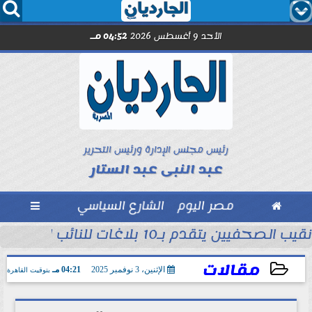




الأحد 9 أغسطس 2026
04:52 مـ
رئيس مجلس الإدارة ورئيس التحرير
عبد النبى عبد الستار

مصر اليوم
الشارع السياسي

نقيب الصحفيين يتقدم بـ10 بلاغات للنائب العام ضد مؤسسات وهمية تنتحل صفة...
مل مع الصحفيين حاملى كارنيه النقابة
مقالات
الإثنين، 3 نوفمبر 2025
04:21 مـ
بتوقيت القاهرة
2025-11-03 16:21:19