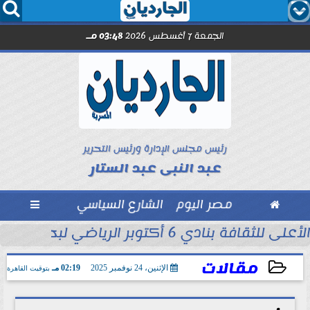




الجمعة 7 أغسطس 2026
03:48 مـ
رئيس مجلس الإدارة ورئيس التحرير
عبد النبى عبد الستار

مصر اليوم
الشارع السياسي

 التاريخ في...
الأعلى للثقافة بنادي 6 أكتوبر الرياضي لبحث ظاهرة العنف المجتمعي
مقالات
الإثنين، 24 نوفمبر 2025
02:19 مـ
بتوقيت القاهرة
2025-11-24 14:19:56