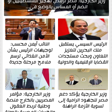
وزير الخارجية: مصر ترفض تهجير الفلسطينيين أو
الضم أو المساس بالوضع في...
الرئيس السيسي يستقبل
النائب أيمن محسب:
ملك البحرين لتعزيز
توجيهات الرئيس بشأن
التعاون وبحث مستجدات
الأمن الغذائي ترسم
القضايا الإقليمية والدولية
ملامح مرحلة جديدة
وزير الخارجية يؤكد دعم
وزير الخارجية: مؤتمر
مصر للجهود الرامية إلى
المصريين بالخارج منصة
تسوية الأزمة الراهنة
وطنية تربط العقول
والخبرات المصرية بالدولة