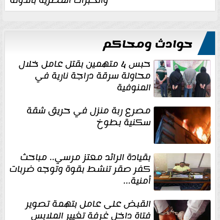
حوادث ومحاكم
حبس 4 متهمين بقتل عامل خلال
محاولة سرقة دراجة نارية في
المنوفية
مصرع ربة منزل في حريق شقة
سكنية بطوخ
بقيادة الرائد معتز مرسي.. مباحث
كفر صقر تنشط بقوة وتوجه ضربات
أمنية...
القبض على عامل بتهمة تصوير
فتاة داخل غرفة تغيير الملابس