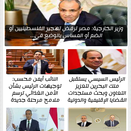
وزير الخارجية: مصر ترفض تهجير الفلسطينيين أو
الضم أو المساس بالوضع في...
الرئيس السيسي يستقبل
النائب أيمن محسب:
ملك البحرين لتعزيز
توجيهات الرئيس بشأن
التعاون وبحث مستجدات
الأمن الغذائي ترسم
القضايا الإقليمية والدولية
ملامح مرحلة جديدة