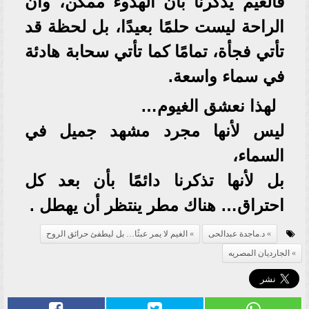
فالغيم يذكرنا بأن الهدوء ممكن، وأن
الراحة ليست حلمًا بعيدًا، بل لحظة قد
تأتي فجأة، تمامًا كما تأتي سحابة هادئة
في سماء واسعة.
لهذا نعشق الغيوم…
ليس لأنها مجرد مشهد جميل في
السماء،
بل لأنها تذكرنا دائمًا بأن بعد كل
احتراق… هناك مطر ينتظر أن يهطل .
د.ماجدة عبدالحى
الغيم لا يمر عبثًا… بل ليطفئ حرائق الروح
الجارديان المصريه