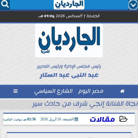




الجمعة 7 أغسطس 2026
01:04 مـ
رئيس مجلس الإدارة ورئيس التحرير
عبد النبى عبد الستار

مصر اليوم
الشارع السياسي

عم القطاع الصحي
نجاة الفنانة إنجي شرف من حادث سير
مقالات
الجمعة، 10 أبريل 2026
02:56 مـ
بتوقيت القاهرة
2026-04-10 14:56:18