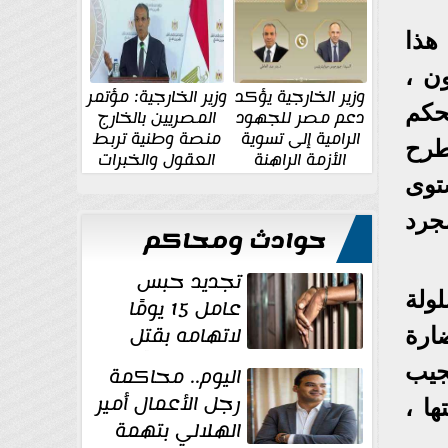
الإقليمية والدولية
جديدة
 هذا
ن ،
وزير الخارجية يؤكد
وزير الخارجية: مؤتمر
حكم
دعم مصر للجهود
المصريين بالخارج
الرامية إلى تسوية
منصة وطنية تربط
طرح
الأزمة الراهنة
العقول والخبرات
المصرية بالدولة
ستوى
جرد
حوادث ومحاكم
تجديد حبس
لولة
عامل 15 يومًا
لاتهامه بقتل
ضارة
زوجته طعنًا
جيب
اليوم.. محاكمة
داخل مسكنهما بشبرا...
رجل الأعمال أمير
ها ،
الهلالي بتهمة