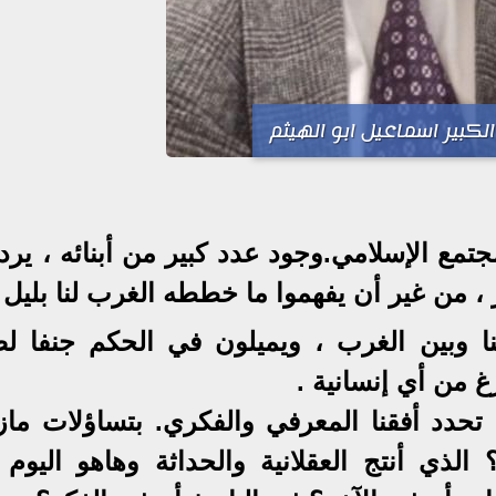
لكبير اسماعيل ابو الهيثم
تمع الإسلامي.وجود عدد كبير من أبنائه ، يرد
 ، من غير أن يفهموا ما خططه الغرب لنا بليل 
ننا وبين الغرب ، ويميلون في الحكم جنفا لص
غ من أي إنسانية .
حدد أفقنا المعرفي والفكري. بتساؤلات ماز
لذي أنتج العقلانية والحداثة وهاهو اليوم ي