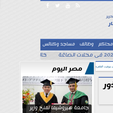




حرير

ر
محاكم
وظائف
مساجد وكنائس

خالد الغندور يطلب الد
مصر اليوم
بتوقيت القاهرة
ور
جامعة هيروشيما تمنح وزير