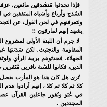
فإذا تحدثوا مُتشَدقين مائعين، عزفو
السُذج وأرباع وأشباه المثقفين في ا
ولتعرفنهم في لحن القول، عن التجدي
يشهد إنهم لمارقون !!
لا جرم أن اللبنة الأولى لمشروع 
المقاومة والتجثيث. لكنَ سَدَنتهَا 
الجهلاء، فحدثوهم بريبة الرأي ولوثة 
الدين، فكانوا للسُنة نافرين مُنَفري
تُرى هل كان هذا هو المأرب بفصل 
كلا ثم كلا ثم كلا ، إنهم أرادوا هدم ال
في عُتو ونُفور جاعلين القرآن عضي
المجددين .