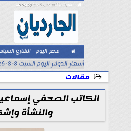

السبت 8 أغسطس 2026
04:59 مـ

مصر اليوم
الشارع السيا
بيزنس
أسعار الدولار اليوم السبت 8-8-2026..
مقالات
2026-05-09 09:21:44
الكاتب الصحفي إسماعيل أ
والنشأة وإشك