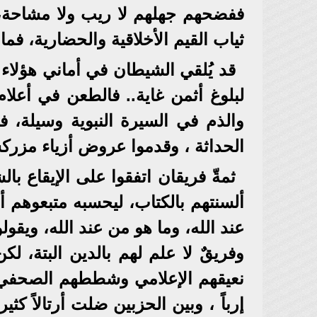
ففضحهم جهلهم لا ريب ولا مشاحة، 
ثياب القيم الأخلاقية والحضارية، فم
قد يُلقي الشيطان في أماني هؤلا
لبلوغ أثمن غاية.. فالطعن في أعلام
والذم في السيرة النبوية وسيلة، فإ
الحداثة ، وقدموا عروض أزياء مزركش
ثمةّ فريقان اتفقوا على الإيقاع با
ألسنتهم بالكتاب، ليحسبه متبعوهم أ
عند الله، وما هو من عند الله، ويق
وفريقٌ لا علم لهم بالدين البتة، لك
نعيقهم الإعلامي وشططهم الصحفي ل
إرباً ، وبين الحزبين ضلت أرتالاً ك