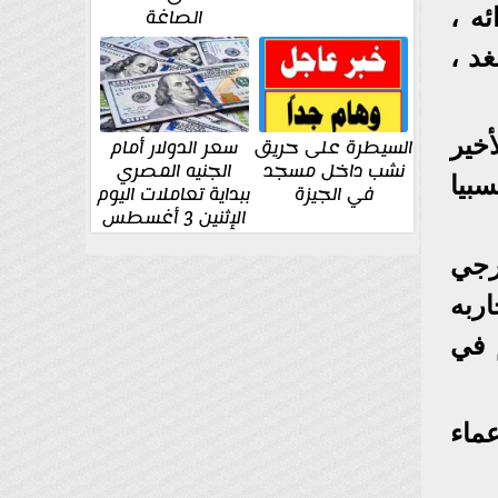
ئه ،
الصاغة
د ،
خير
السيطرة على حريق
سعر الدولار أمام
نشب داخل مسجد
الجنيه المصري
بيا
في الجيزة
ببداية تعاملات اليوم
الإثنين 3 أغسطس
رجي
ربه
 في
عماء