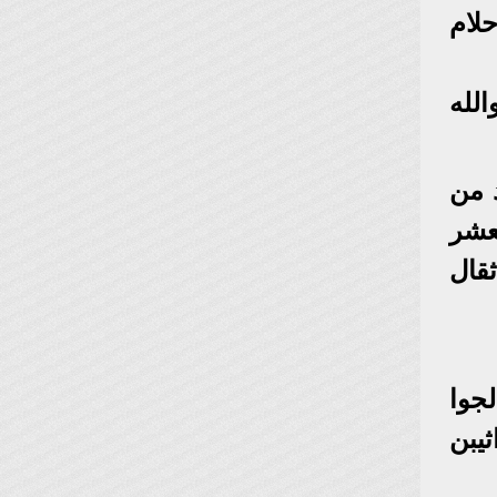
حلام
لله
 من
معشر
ثقال
لجوا
يبن