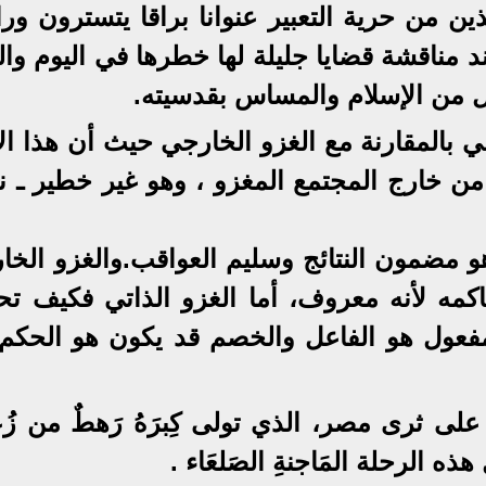
ين من حرية التعبير عنوانا براقا يتسترون ورا
مناقشة قضايا جليلة لها خطرها في اليوم والغ
يل من الإسلام والمساس بقدسيته.
 بالمقارنة مع الغزو الخارجي حيث أن هذا الأ
ن خارج المجتمع المغزو ، وهو غير خطير ـ نس
هو مضمون النتائج وسليم العواقب.والغزو الخا
مه لأنه معروف، أما الغزو الذاتي فكيف تحا
مفعول هو الفاعل والخصم قد يكون هو الحكم
 على ثرى مصر، الذي تولى كِبرَهُ رَهطٌ من زُ
 هذه الرحلة المَاجنةِ الصَلعَاء .