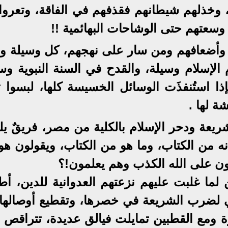
وخذلهم شيطانهم فقذفهم في الفاقة، وتعروا
ا وسعتهم حتى الوشاحات البهائمية !!
ء وأضعافهم ومن سار على نهجهم، كل وسيلة وح
 الإسلام وسيلة، والقدح في السنة النبوية وس
ذا استُنفذَت الوسائل الخسيسة كلها، لبسوا ث
ة لها .
لشريعة ودحر الإسلام بالكلية من مصر، فريقٌ ي
نه من الكتاب، وما هو من الكتاب، ويقولون هو
ولون على الله الكذب وهم يعلمون!؟
ن لما غلبت عليهم نزعتهم العدوانية للدين، أط
ضرب الشريعة في خصرها، وتقطيع أوصالها إر
ثيرة ومع القطبين تمايلت فيالق عديدة، تتراقص