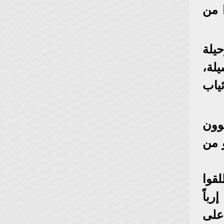
 من
يلة
يلة،
ياب
لوون
 من
لقوا
باً
 على