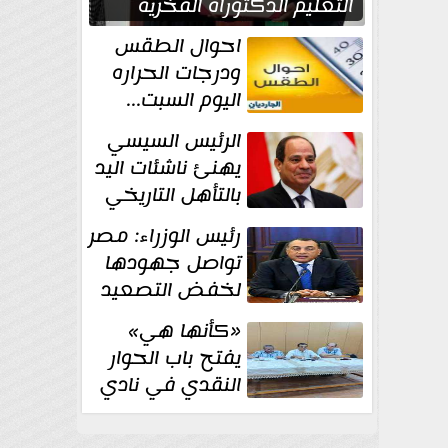
التعليم الدكتوراه الفخرية
تقديرا لما حققه
احوال الطقس
ودرجات الحراره
اليوم السبت...
العظمى في
الرئيس السيسي
القاهره 36 درجة
يهنئ ناشئات اليد
بالتأهل التاريخي
إلى نصف نهائي
رئيس الوزراء: مصر
كأس العالم
تواصل جهودها
لخفض التصعيد
والحفاظ على
«كأنها هي»
الاستقرار الإقليمي
يفتح باب الحوار
النقدي في نادي
أدب مصر الجديدة