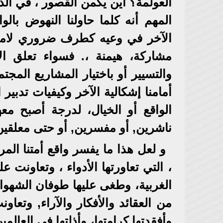
العولمة؟ أين يكمن القصور ، في الذ
المهم أنه كلما حاولنا النهوض بالو
الآخر في وعيه كطرف ضروري لامناص
مشاركة، هيمنة ،. فسواء تعلق الأ
والتسيير أو باختيار المشاريع المج
أمامنا إشكالية الآخر وكيفيات تدبير
الواقع أو الخيال، لدرجة أصبح مع
ناشرين, أو مفسرين, أو حتى معلقين
و لعل هذا ما يفسر واقع أمتنا المر،
، التي تعاورتها الأدواء ، وتعاونت 
الغربية، وطغى عليها طوفان الشهو
من العقائد والأفكار والآراء, وتعا
وأفقدتها كرامتها، وأذلتها في العالم