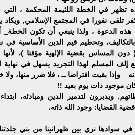
ه تظهر في الخطة اللئيمة المحكمة ، التي 
ر تلقى نفورا في المجتمع الإسلامي, ويكاد ي
 هذه الدعوة ، ولذا ينبغي أن تكون الخطة_ أو
لتكاليف، وتحطيم قيم الدين الأساسية في ن
( دون المساس بقضية الإلهية مؤقتا )، لأنها 
إلف المسلم لهذا التجريد يسهل في نهاية ال
 _ وإذا بقيت افتراضا ــ ، فلا ضرر منها، ولا 
كان موجود ذات يوم بعيد !!
هم, ويدبرون لتدمير الدين ومبادئه، ابتداء
ضية القضايا: وجود الله ذاته.
 في سوادها نري بين ظهرانينا من بني جلدتنا