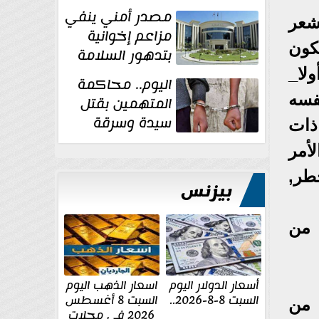
غسل الأموال
مصدر أمني ينفي
شعر
مزاعم إخوانية
كون
بتدهور السلامة
الإنشائية لأحد
لا_
اليوم.. محاكمة
مراكز الإصلاح والتأهيل
فسه
المتهمين بقتل
سيدة وسرقة
ذات
ذهبها في بولاق
أمر
الدكرور
خطر,
بيزنس
 من
أسعار الدولار اليوم
اسعار الذهب اليوم
السبت 8-8-2026..
السبت 8 أغسطس
 من
2026 فى محلات