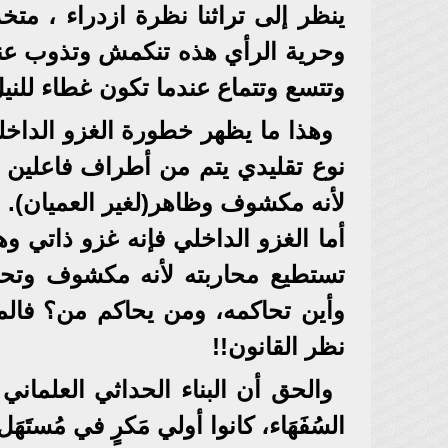
ينظر إلى تراثنا نظرة ازدراء ، متخذ
وحرية الرأي هذه تنكمش وتذوب عند 
وتتسع وتتماع عندما تكون غطاء للن
وهذا ما يظهر خطورة الغزو الداخلي
نوع تقليدي يتم من أطراف فاعلين م
لأنه مكشوف وظاهر(لغير العميان).
أما الغزو الداخلي فإنه غزو ذاتي و
تستطيع محاربته لأنه مكشوف وتحاك
وأين تحاكمه، ومن يحاكم من؟ فال
نظر القانون!!
والحق أن البناء الحداثي العلماني
السُفَهَاء، كانوا أولي مَكرٍ في مُستَهَل