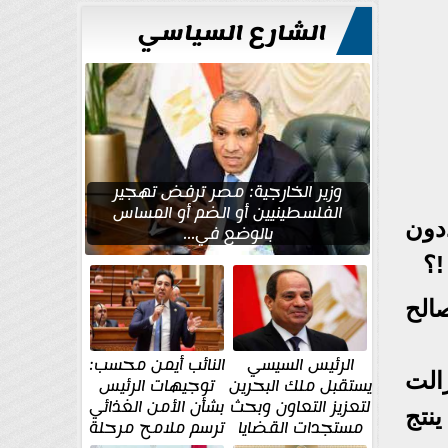
الشارع السياسي
وزير الخارجية: مصر ترفض تهجير
الفلسطينيين أو الضم أو المساس
دون
بالوضع في...
!؟
الح
الرئيس السيسي
النائب أيمن محسب:
الت
يستقبل ملك البحرين
توجيهات الرئيس
لتعزيز التعاون وبحث
بشأن الأمن الغذائي
نتج
مستجدات القضايا
ترسم ملامح مرحلة