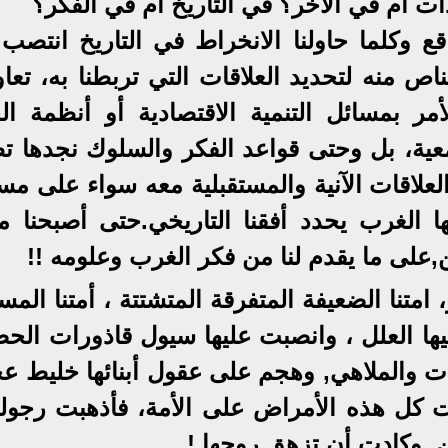
ات أم في الآخر؟ في التاريخ أم في الفكر؟
اقع وكلما حاولنا الانخراط في التاريخ انتصب
 منه لتحديد العلاقات التي تربطنا به، تعاو
مر بمسائل التنمية الاقتصادية أو أنظمة ال
تمعية، بل وحتى قواعد الفكر والسلوك نجدها ت
 العلاقات الآنية والمستقبلية معه سواء على م
ها الغرب يحدد أفقنا التاريخي.حتى أصبحنا م
,على ما يقدم لنا من فكر الغرب وعلومه !!
 امتنا الضعيفة المتفرقة المتشتتة ، أمتنا المس
عليها العلل ، وانصبت عليها سيول قاذورات الح
ات والملاهي, وهجم على عقول أبنائها خليط ع
ونت كل هذه الأمراض على الأمة، فأذهبت رجولت
ين, وكادت أن تزهق روحها !