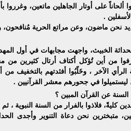
ا ألحاناً على أوتار الجاهلين ماتعين، وغرروا بأ
لأسفلين .
د نحن ماضون، وعن مراتع الحرية مُنافحون، وا
الحداثة الخبيث، واجهت مجابهات في أول المهد
عَرفوا من أين تُؤكل أكتاف أرتال كثيرين من 
الرأي الآخر ، وخَلّبُوا أفئدتهم بالتخفيف من أ
ن ، ليستميلوا في جحورهم معشر القرآنيين .
السنة عن القرآن المبين ؟
دين كليةً، فلاذوا بالفرار من السنة النبوية ، ثم 
ن، متبخترين نحن دعاة التنوير وأجدى الحداث