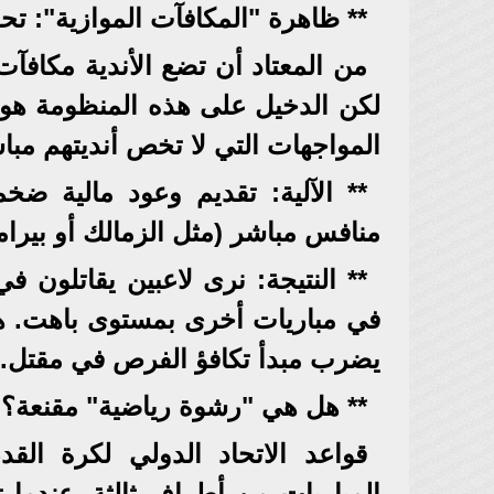
** ظاهرة "المكافآت الموازية": تح
من المعتاد أن تضع الأندية مكافآت
لكن الدخيل على هذه المنظومة هو 
المواجهات التي لا تخص أنديتهم مبا
** الآلية: تقديم وعود مالية ضخ
منافس مباشر (مثل الزمالك أو بيرام
** النتيجة: نرى لاعبين يقاتلون في
في مباريات أخرى بمستوى باهت. هذ
يضرب مبدأ تكافؤ الفرص في مقتل.
** هل هي "رشوة رياضية" مقنعة؟
المباريات من أطراف ثالثة. عندما 