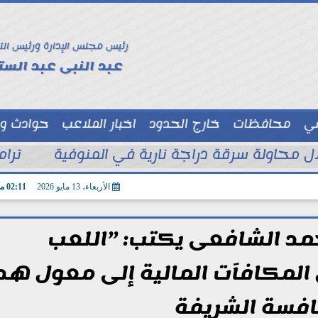
رئيس مجلس الإدارة ورئيس الت
عبد النبى عبد الستا
سي
محافظات
خارج الحدود
اخبار الملاعب
حوادث و
توك شو
ترام
الأربعاء، 13 مايو 2026
02:11 مـ
حمد الشافعى يكتب: ”اللعب
ل المكافآت المالية إلى معول هد
افسة الشريفة