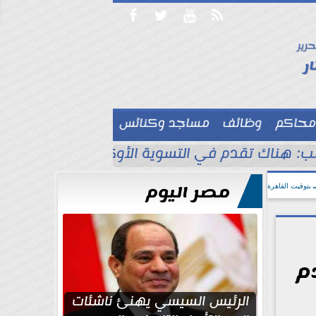




حرير

ر
محاكم
وظائف
مساجد وكنائس

ب: هناك تقدم في التسوية الأوكرانية
انقطاع 
مصر اليوم
بتوقيت القاهرة
م
الرئيس السيسي يهنئ ناشئات