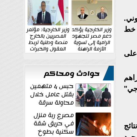
الإقليمية والدولية
جديدة
وني.
 خط
وزير الخارجية يؤكد
وزير الخارجية: مؤتمر
دعم مصر للجهود
المصريين بالخارج
الرامية إلى تسوية
منصة وطنية تربط
الأزمة الراهنة
العقول والخبرات
على
المصرية بالدولة
حوادث ومحاكم
راهم
حبس 4 متهمين
جي"
بقتل عامل خلال
محاولة سرقة
دراجة نارية في
مصرع ربة منزل
المنوفية
في حريق شقة
ى نتائج
سكنية بطوخ
جرد