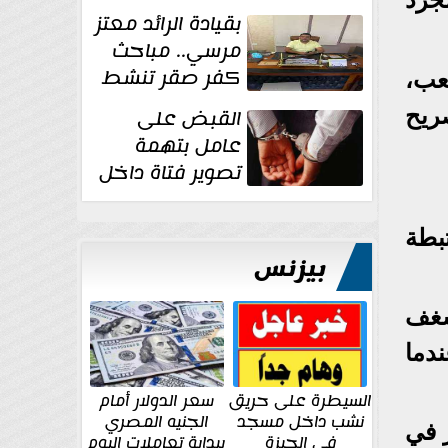
بقيادة الرائد معتز
مرسي.. مباحث
كفر صقر تنشط
عب،
بقوة وتوجه
صريح
القبض على
ضربات أمنية...
عامل بتهمة
تصوير فتاة داخل
غرفة تغيير
الملابس بمحل في...
بطة
بيزنس
شغف
دما
السيطرة على حريق
سعر الدولار أمام
نشب داخل مسجد
الجنيه المصري
 في
في الجيزة
ببداية تعاملات اليوم