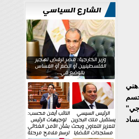
للتعمير
الشارع السياسي
وزير الخارجية: مصر ترفض تهجير
الفلسطينيين أو الضم أو المساس
بالوضع في...
هني
حسم
جي"
الرئيس السيسي
النائب أيمن محسب:
ساد
يستقبل ملك البحرين
توجيهات الرئيس
لتعزيز التعاون وبحث
بشأن الأمن الغذائي
مستجدات القضايا
ترسم ملامح مرحلة