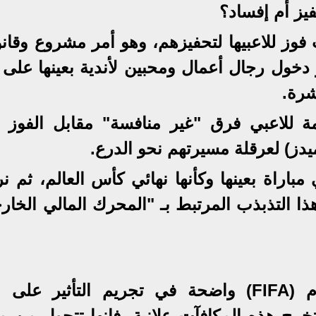
فيز أم إفساد؟
 فوز للاعبيها لتحفيزهم، وهو أمر مشروع وقان
دخول رجال أعمال ومحبين لأندية بعينها على
شرة.
مة للاعبي فرق "غير منافسة" مقابل الفوز 
يدز) لعرقلة مسيرتهم نحو الدرع.
 مباراة بعينها وكأنها نهائي كأس العالم، ثم ن
ا التذبذب المرتبط بـ "المحرك المالي الخار
قواعد الاتحاد الدولي لكرة القدم (FIFA) واضحة في تجريم التأثير عل
تخرج هذه المكافآت علانية، فإنها تتحول من م