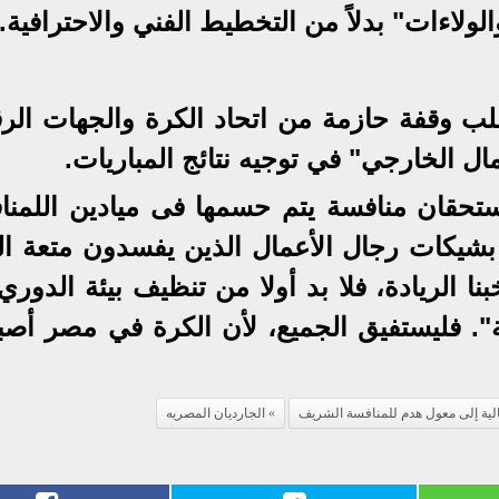
لولاءات" بدلاً من التخطيط الفني والاحترافية.
ب وقفة حازمة من اتحاد الكرة والجهات الرقا
ل الخارجي" في توجيه نتائج المباريات.
يستحقان منافسة يتم حسمها فى ميادين اللمنا
 بشيكات رجال الأعمال الذين يفسدون متعة الل
بنا الريادة، فلا بد أولا من تنظيف بيئة الدور
لة". فليستفيق الجميع، لأن الكرة في مصر أص
مالية إلى معول هدم للمنافسة الشريف
الجارديان المصريه