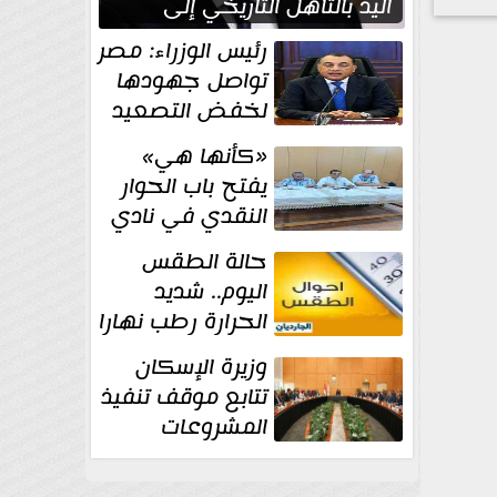
اليد بالتأهل التاريخي إلى
نصف نهائي كأس العالم
رئيس الوزراء: مصر
تواصل جهودها
لخفض التصعيد
والحفاظ على
«كأنها هي»
الاستقرار الإقليمي
يفتح باب الحوار
النقدي في نادي
أدب مصر الجديدة
حالة الطقس
اليوم.. شديد
الحرارة رطب نهارا
مائل للحرارة رطب
وزيرة الإسكان
ليلا.. و...
تتابع موقف تنفيذ
المشروعات
والخطة
الاستثمارية للجهاز المركزي