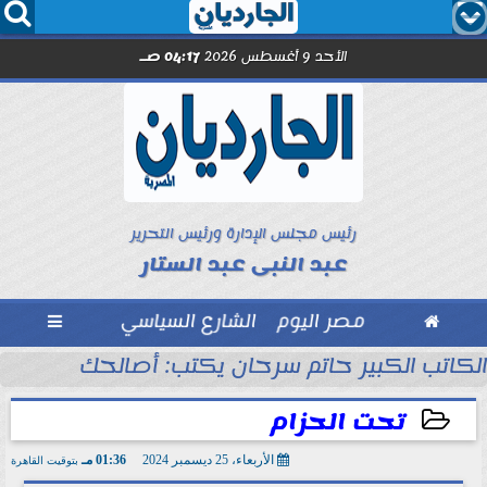




الأحد 9 أغسطس 2026
04:17 صـ
رئيس مجلس الإدارة ورئيس التحرير
عبد النبى عبد الستار

مصر اليوم
الشارع السياسي

الكاتب الكبير حاتم سرحان يكتب: أصالحك على إيه و
تحت الحزام
الأربعاء، 25 ديسمبر 2024
01:36 مـ
بتوقيت القاهرة
2024-12-25 13:36:55