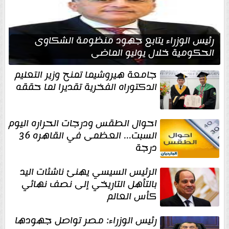
رئيس الوزراء يتابع جهود منظومة الشكاوى
الحكومية خلال يوليو الماضي
جامعة هيروشيما تمنح وزير التعليم
الدكتوراه الفخرية تقديرا لما حققه
احوال الطقس ودرجات الحراره اليوم
السبت... العظمى في القاهره 36
درجة
الرئيس السيسي يهنئ ناشئات اليد
بالتأهل التاريخي إلى نصف نهائي
كأس العالم
رئيس الوزراء: مصر تواصل جهودها