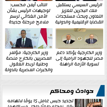
الرئيس السيسي يستقبل
النائب أيمن محسب:
ملك البحرين لتعزيز
توجيهات الرئيس بشأن
التعاون وبحث مستجدات
الأمن الغذائي ترسم
القضايا الإقليمية والدولية
ملامح مرحلة جديدة
وزير الخارجية يؤكد دعم
وزير الخارجية: مؤتمر
مصر للجهود الرامية إلى
المصريين بالخارج منصة
تسوية الأزمة الراهنة
وطنية تربط العقول
والخبرات المصرية بالدولة
حوادث ومحاكم
تجديد حبس عامل 15 يومًا لاتهامه
بقتل زوجته طعنًا داخل مسكنهما