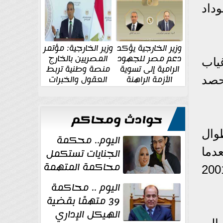
الإقليمية والدولية
جديدة
داد
وزير الخارجية يؤكد
وزير الخارجية: مؤتمر
دعم مصر للجهود
المصريين بالخارج
ياب
الرامية إلى تسوية
منصة وطنية تربط
الأزمة الراهنة
العقول والخبرات
حمر إلى عام 2014 حينما حصد
المصرية بالدولة
حوادث ومحاكم
وال
اليوم.. محكمة
دما
الجنايات تستكمل
محاكمة المتهمة
ة ألقاب من المسابقة الإفريقية، حققها أعوام 1982 و1987 و2001
بقتل عروس
اليوم .. محاكمة
بورسعيد
39 متهمًا بقضية
الهيكل الإداري