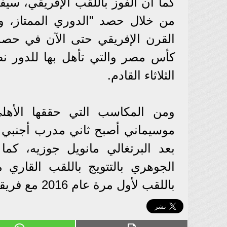
كما أن الفوز باللقب الإفريقي، سيفت
من خلال حصد "الدوري الممتاز، و
القرن الإفريقي حتى الآن في حصد 
كأس مصر والتي تأهل بها للدور نص
الثلاثاء القادم.
ومن المكاسب التي حققها الأهل
موسيماني أصبح ثاني مدرب أجنبي في
بعد البرتغالي مانويل جوزيه، كم
الجوهري بالتتويج باللقب القاري 
باللقب لأول مرة عام 2016 مع فريقه السابق صندوانز الجنوب إفريقي.