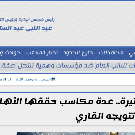
رئيس مجلس الإدارة ورئيس الت
عبد النبى عبد الستا
سي
محافظات
خارج الحدود
اخبار الملاعب
حوادث و
توك شو
السبت، 28 نوفمبر 2020
01:53 مـ
كثيرة.. عدة مكاسب حققها الأهل
تويجه القاري