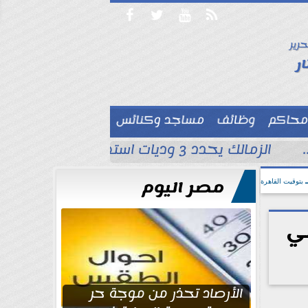




حرير

ر
محاكم
وظائف
مساجد وكنائس

الزمالك يحدد 3 وديات استعدادًا للموسم الجديد قبل مواجهة الاتحاد السكندري
مصر اليوم
بتوقيت القاهرة
ي
الأرصاد تحذر من موجة حر