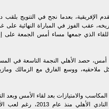
دم الإفريقية، بعدما نجح في التتويج بلقب د
ريخه، عقب الفوز في المباراة النهائية على غ
لزمالك بنتيجة 2-1، في اللقاء الذي جمعها مساء أمس الجمعة على 
ا أمس، حصد الأهلي النجمة التاسعة في المسا
 ملاحقيه، ووسع الفارق مع الزمالك ومازي
لمكاسب والامتيازات بعد لقاء الأمس وبعد الت
باللقب القاري الغائب عن خزائن النادي الأهلي منذ عام 2013،