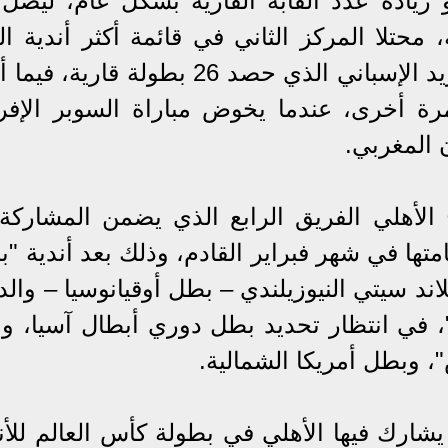
زيادة عدد ألقابه القارية بشكل عام، ليصل 
 رقم 21 في تاريخه، محتلا المركز الثاني في قائمة أكثر أندية ا
تحقيقا للألقاب القارية بعد ريال مدريد الإسباني الذي حصد 26 بطولة قا
رة أخرى، عندما يخوض مباراة السوبر الإفر
 المغربي.
الأهلي الفريق الرابع الذي يضمن المشاركة
متها في شهر فبراير القادم، وذلك بعد أندية "ب
لاند سيتي النيوزيلندي – بطل أوقيانوسيا – وال
 في انتظار تحديد بطل دوري أبطال آسيا، و
"، وبطل أمريكا الشمالية.
شارك فيها الأهلي في بطولة كأس العالم للأند