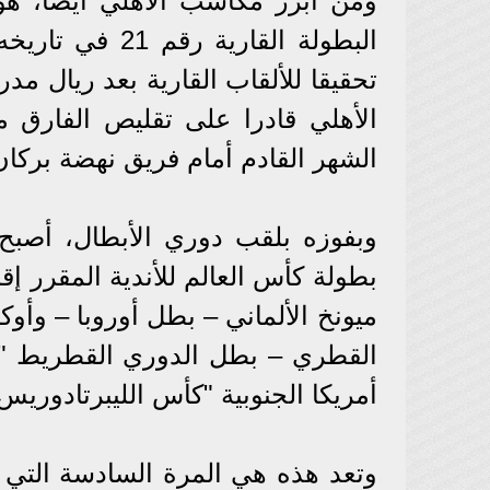
ومن أبرز مكاسب الأهلي أيضا، هو 
البطولة القارية
الأهلي قادرا على تقليص الفارق م
الشهر القادم أمام فريق نهضة بركان
وبفوزه بلقب دوري الأبطال، أصبح 
بطولة كأس العالم للأندية المقرر إقا
ميونخ الألماني – بطل أوروبا – وأوك
القطري – بطل الدوري القطريط "،
أمريكا الجنوبية "كأس الليبرتادوريس
وتعد هذه هي المرة السادسة التي ي