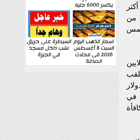
يكسر 6000 جنيه
20 و2012 و2013، كثاني أكثر
 من
خمس
اسعار الذهب اليوم
السيطرة على حريق
السبت 8 أغسطس
نشب داخل مسجد
2026 فى محلات
في الجيزة
الصاغة
ايين
لقب
لار
 في
فأة