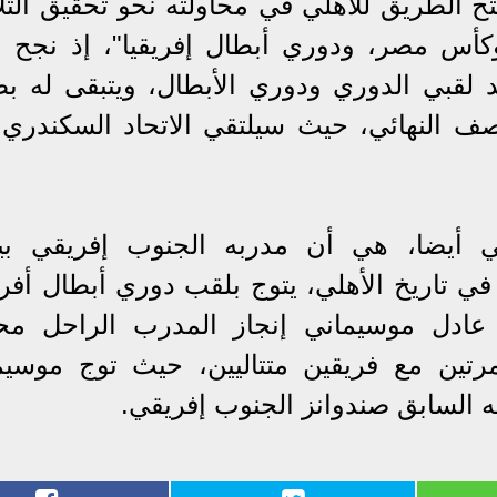
ح الطريق للأهلي في محاولته نحو تحقيق الثلا
كأس مصر، ودوري أبطال إفريقيا"، إذ نجح 
لقبي الدوري ودوري الأبطال، ويتبقى له بط
ف النهائي، حيث سيلتقي الاتحاد السكندري 
ي أيضا، هي أن مدربه الجنوب إفريقي بي
 تاريخ الأهلي، يتوج بلقب دوري أبطال أفريق
ا عادل موسيماني إنجاز المدرب الراحل مح
مرتين مع فريقين متتاليين، حيث توج موسيم