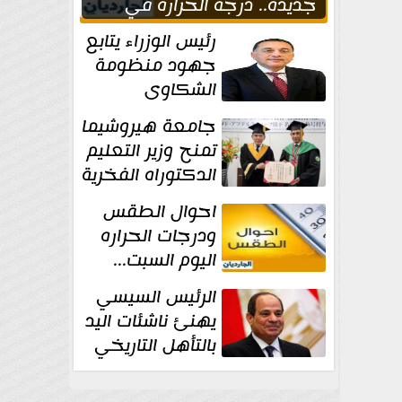
جديدة.. درجة الحرارة في
القاهره 39
رئيس الوزراء يتابع
جهود منظومة
الشكاوى
الحكومية خلال
جامعة هيروشيما
يوليو الماضي
تمنح وزير التعليم
الدكتوراه الفخرية
تقديرا لما حققه
احوال الطقس
ودرجات الحراره
اليوم السبت...
العظمى في
الرئيس السيسي
القاهره 36 درجة
يهنئ ناشئات اليد
بالتأهل التاريخي
إلى نصف نهائي
كأس العالم