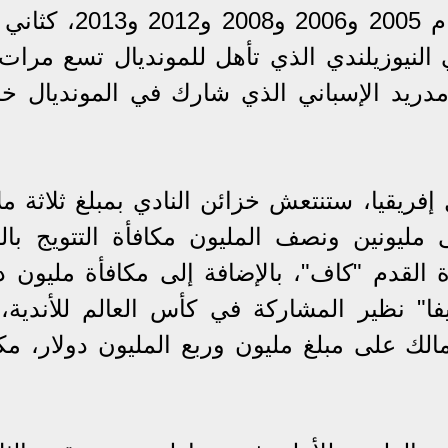
بعدما شارك في نسخ البطولة أعوام 2005 و2006 و08
ي النيوزيلندي الذي تأهل للمونديال تسع مرات
 مدريد الإسباني الذي شارك في المونديال 
فريقيا، ستنتعش خزائن النادي بمبلغ ثلاثة مل
مليونين ونصف المليون مكافأة التتويج بال
 القدم "كاف"، بالإضافة إلى مكافأة مليون دو
يفا" نظير المشاركة في كأس العالم للأندية،
لك على مبلغ مليون وربع المليون دولار، مكا