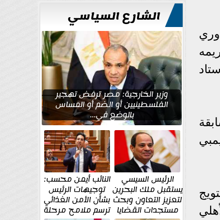
الشارع السياسي
وري
ريمه
إستاد
وزير الخارجية: مصر ترفض تهجير
الفلسطينيين أو الضم أو المساس
بالوضع في...
بقة
مبي
الرئيس السيسي
النائب أيمن محسب:
يستقبل ملك البحرين
توجيهات الرئيس
تويج
لتعزيز التعاون وبحث
بشأن الأمن الغذائي
مستجدات القضايا
ترسم ملامح مرحلة
 رغم لعب الأهلي