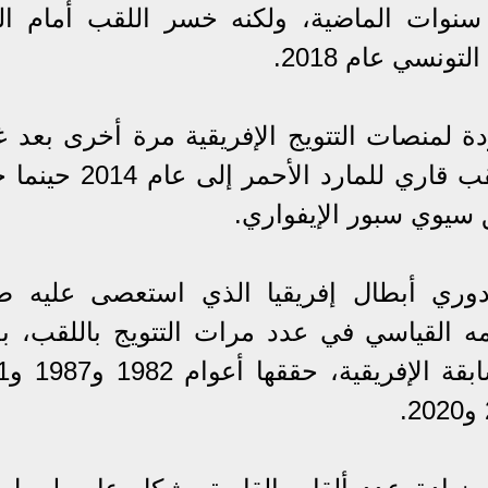
ث سنوات الماضية، ولكنه خسر اللقب أمام الو
ة لمنصات التتويج الإفريقية مرة أخرى بعد غ
دام ست سنوات، حيث يعود آخر لقب قاري للمارد الأ
سيوي سبور الإيفواري.
ري أبطال إفريقيا الذي استعصى عليه ط
مه القياسي في عدد مرات التتويج باللقب، بع
أصبح يمتلك تسع