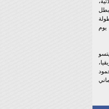
ثية،
بطل
ولة
يوم
تسو
يا،
مود
اني