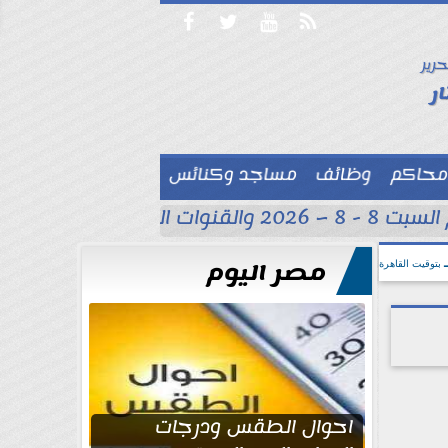




حرير

ر
محاكم
وظائف
مساجد وكنائس

القنوات الناقلة
حسام عب
مصر اليوم
بتوقيت القاهرة
احوال الطقس ودرجات