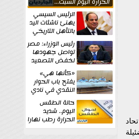
الحراره اليوم السبت...
العظمى في القاهره 36
الرئيس السيسي
درجة
يهنئ ناشئات اليد
بالتأهل التاريخي
إلى نصف نهائي
رئيس الوزراء: مصر
كأس العالم
تواصل جهودها
لخفض التصعيد
والحفاظ على
«كأنها هي»
الاستقرار الإقليمي
يفتح باب الحوار
النقدي في نادي
أدب مصر الجديدة
حالة الطقس
اليوم.. شديد
الحرارة رطب نهارا
حاد
مائل للحرارة رطب
يلة
ليلا.. و...