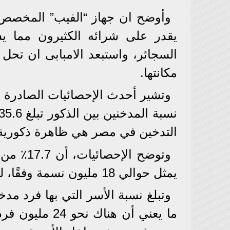
وأوضح ان جهاز “الفيب” المخصص للس
يقدر على شرائه الكثيرون مما ي
السجائر، واستبعد الامبابى ان تحل ا
مكانتها.
وتشير أحدث الإحصائيات الصادرة عن
التدخين في مصر هي ظاهرة ذكورية
يمثل حوالي 18 مليون نسمة وفقًا، لتقديرات السكان لعام 2020.
ما يعني أن هن