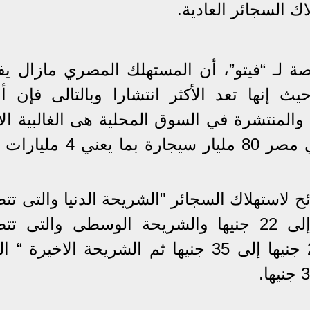
ة لـ “فيتو”، أن المستهلك المصري مازال ي
يث إنها تعد الأكثر انتشارا وبالتالى فإن أع
والمنتشرة في السوق المحلية هى الغالبية الأ
لافتا إلى أن حجم إنتاج السجائر في مصر 80 مليار سيجارة 
إمبابى إلى أن هناك 3 شرائح لاستهلاك السجائر "الشريحة الدنيا والتى
سعر السجائر بداية من 1 جنيها إلى 22 جنيها والشريحة الوسطى والت
متوسط سعر علبة السجائر من 22 جنيها إلى 35 جنيها ثم الشريحة الاخيرة 