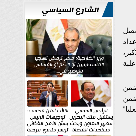
الشارع السياسي
فضل
داد
كبر،
وزير الخارجية: مصر ترفض تهجير
بما يعني 4 مليارات علبة
الفلسطينيين أو الضم أو المساس
بالوضع في...
 تتضمن
ى تتضمن
“ العليا”
الرئيس السيسي
النائب أيمن محسب:
يستقبل ملك البحرين
توجيهات الرئيس
لتعزيز التعاون وبحث
بشأن الأمن الغذائي
مستجدات القضايا
ترسم ملامح مرحلة