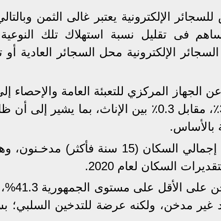
جائر الإلكترونية يعتبر غالى الثمن وبالتالي
ساهم فى تقليل نسبة استهلاك تلك النوعية
لسجائر الإلكترونية محل السجائر العادية أو ت
 الجهاز المركزي للتعبئة العامة والإحصاء إل
نسبة المدخنين بين الذكور تبلغ 35.6٪، مقابل 0.3٪ بين الإناث، بما يشير إلى
 بالأساس.
وتوضح الإحصائيات، أن 17.7٪ من إجمالي السكان (15 سنة فأكثر) مدخـن
وتبلغ نسبة الأسر التي بها فرد مد
اك نحو 24 مليون فرد غير مدخن، ولكنه عرضة للتدخين السلبي؛