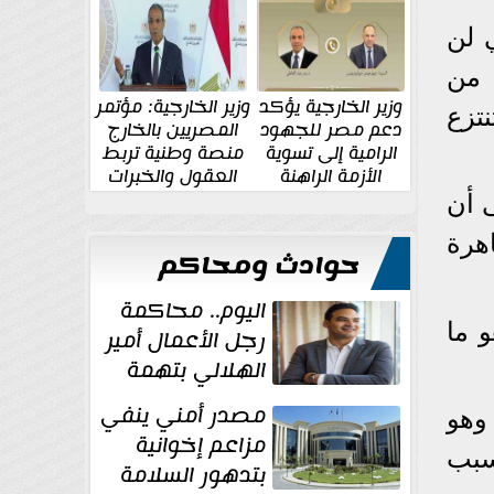
الإقليمية والدولية
جديدة
 لن
 من
وزير الخارجية يؤكد
وزير الخارجية: مؤتمر
نتزع
دعم مصر للجهود
المصريين بالخارج
الرامية إلى تسوية
منصة وطنية تربط
الأزمة الراهنة
العقول والخبرات
المصرية بالدولة
ى أن
 أن ظاهرة
حوادث ومحاكم
اليوم.. محاكمة
ون، وهو ما
رجل الأعمال أمير
الهلالي بتهمة
غسل الأموال
مصدر أمني ينفي
خن على الأقل على مستوى الجمهورية 41.3%، وهو
مزاعم إخوانية
 بسبب
بتدهور السلامة