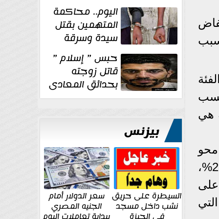
الإنشائية لأحد
اليوم.. محاكمة
مراكز الإصلاح والتأهيل
فاض
المتهمين بقتل
سيدة وسرقة
سبب
ذهبها في بولاق
حبس ” إسلام ”
الدكرور
قاتل زوجته
تبلغ 23.2%، يليها الفئة
بحدائق المعادى
١٥ يوم أخرى
) حوالي 20.8% وهي نسب
على...
ة هي
بيزنس
محو
الأمية بنسبة 30.1%، يليها من يقرأ ويكتب؛ حيث تبلغ نسبة المدخنين بينهم 27.5%،
على
السيطرة على حريق
سعر الدولار أمام
التي
نشب داخل مسجد
الجنيه المصري
في الجيزة
ببداية تعاملات اليوم