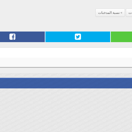
ات
نسبة المدخنات