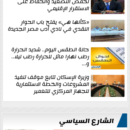
لخفض التصعيد والحفاظ على
الاستقرار الإقليمي
«كأنها هي» يفتح باب الحوار
النقدي في نادي أدب مصر الجديدة
حالة الطقس اليوم.. شديد الحرارة
رطب نهارا مائل للحرارة رطب ليلا..
و...
وزيرة الإسكان تتابع موقف تنفيذ
المشروعات والخطة الاستثمارية
للجهاز المركزي للتعمير
الشارع السياسي