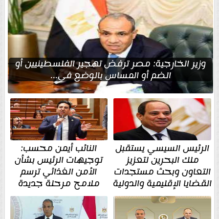
وزير الخارجية: مصر ترفض تهجير الفلسطينيين أو
الضم أو المساس بالوضع في...
الرئيس السيسي يستقبل
النائب أيمن محسب:
ملك البحرين لتعزيز
توجيهات الرئيس بشأن
التعاون وبحث مستجدات
الأمن الغذائي ترسم
القضايا الإقليمية والدولية
ملامح مرحلة جديدة