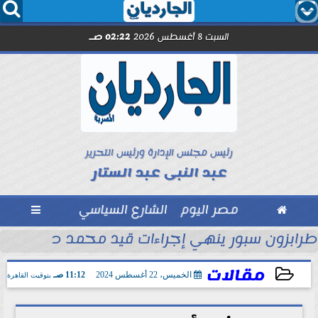




السبت 8 أغسطس 2026
02:22 صـ
رئيس مجلس الإدارة ورئيس التحرير
عبد النبى عبد الستار

مصر اليوم
الشارع السياسي

ماراتي
طرابزون سبور ينهي إجراءات قيد محمد صلاح رسمي
مقالات
الخميس، 22 أغسطس 2024
11:12 صـ
بتوقيت القاهرة
2024-08-22 11:12:25