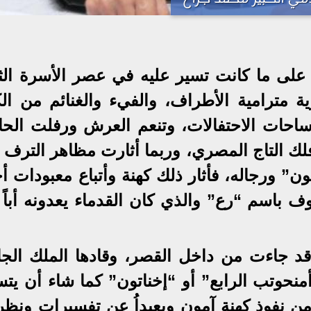
لى ما كانت تسير عليه في عصر الأسرة الثا
ة مترامية الأطراف، والفيء والغنائم من الك
احات الاحتفالات، وتنعم العرش ورفلت الحا
لك التاج المصري، وربما أثارت مظاهر الترف ا
ن” ورجاله، فأثار ذلك كهنة وأتباع معبودات أ
ف باسم “رع” والذي كان القدماء يعدونه أباً 
قد جاءت من داخل القصر، وقادها الملك الج
حوتب الرابع” أو “إخناتون” كما شاء أن يت
من نفوذ كهنة آمون وبعيداُ عن تفسيرات ونظر