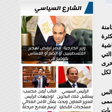
للتعمير
الشارع السياسي
منة
ثرة
شية
وزير الخارجية: مصر ترفض تهجير
الفلسطينيين أو الضم أو المساس
لتي
بالوضع في...
خرى
لكل
الرئيس السيسي
النائب أيمن محسب:
الس
يستقبل ملك البحرين
توجيهات الرئيس
سمى
لتعزيز التعاون وبحث
بشأن الأمن الغذائي
مستجدات القضايا
ترسم ملامح مرحلة
يات