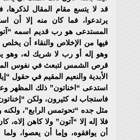
قد لا يتسع مقام المقال لذكرها، 
يرتدعوا، فما كان منه إلا أن ا
المستدعى هو رب قديم اسمه “آتون
فيها من الإخلاص والنقاء أن يخلص ا
وهو إله أو رب لا شريك له، وهو 
قرص الشمس لتبعث في نفوس المؤمني
الأبدية والنعيم المقيم في حقول “إيا
استدعى “اخناتون” ذلك المظهر وعم
فاستجاب له كثيرون، ولكن “إخنات
مثل جده “تحوتمس الرابع”، ولكنه وض
فلا إله إلا “آتون” ولا كاهن إلاه، ك
أن يوافقوه، وإما أن يعصوا، ولما