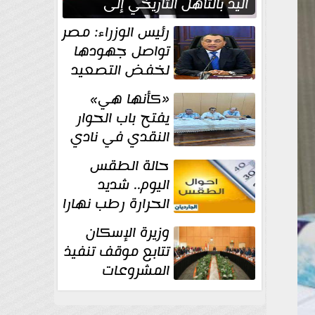
اليد بالتأهل التاريخي إلى
نصف نهائي كأس العالم
رئيس الوزراء: مصر
تواصل جهودها
لخفض التصعيد
والحفاظ على
«كأنها هي»
الاستقرار الإقليمي
يفتح باب الحوار
النقدي في نادي
أدب مصر الجديدة
حالة الطقس
اليوم.. شديد
الحرارة رطب نهارا
مائل للحرارة رطب
وزيرة الإسكان
ليلا.. و...
تتابع موقف تنفيذ
المشروعات
والخطة
الاستثمارية للجهاز المركزي