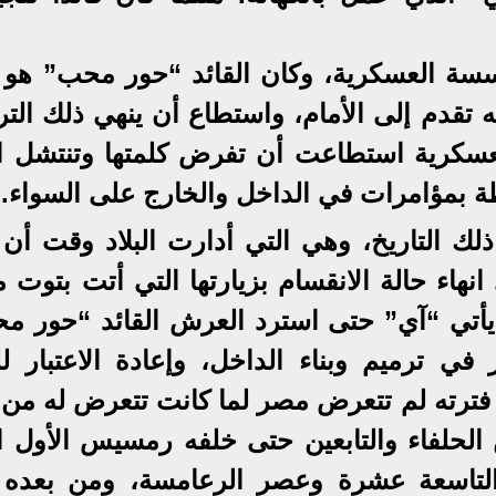
سة العسكرية، وكان القائد “حور محب” هو ق
ه تقدم إلى الأمام، واستطاع أن ينهي ذلك الت
لعسكرية استطاعت أن تفرض كلمتها وتنتشل الب
ة بمؤامرات في الداخل والخارج على السواء.
ك التاريخ، وهي التي أدارت البلاد وقت أن 
هاء حالة الانقسام بزيارتها التي أتت بتوت مل
أتي “آي” حتى استرد العرش القائد “حور م
في ترميم وبناء الداخل، وإعادة الاعتبار لل
فترته لم تتعرض مصر لما كانت تتعرض له من 
ن الحلفاء والتابعين حتى خلفه رمسيس الأول ا
تاسعة عشرة وعصر الرعامسة، ومن بعده 