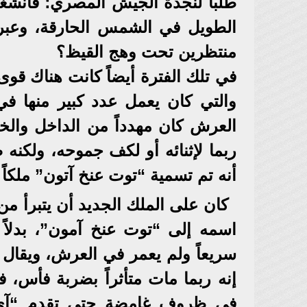
طلباً لنجدة الجيش المصري؛ فانشغل
الطويل في الشمس الحارقة، وعبروا
منتظرين تحت وهج القيظ؟
في تلك الفترة أيضاً كانت هناك قوى
والتي كان يعمل عدد كبير منها في
العرش كان مهدداً من الداخل والخا
ربما لإثنائه أو لكف جموحه، ولكنه 
أنه تم تسمية “توت عنخ آتون” ملكاً و
كان على الملك الجديد أن يتبرأ من
اسمه إلى “توت عنخ آمون”، بدلاً
سريعاً ولم يعمر في العرش، ويقال إ
إنه ربما مات متأثراً بضربة فأس، 
في ظروف غامضة حتى تقدم “آي” ا