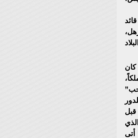
ائد
رهل،
لاد
كان
كاً،
حب”
دور
قبل
لذي
أتى