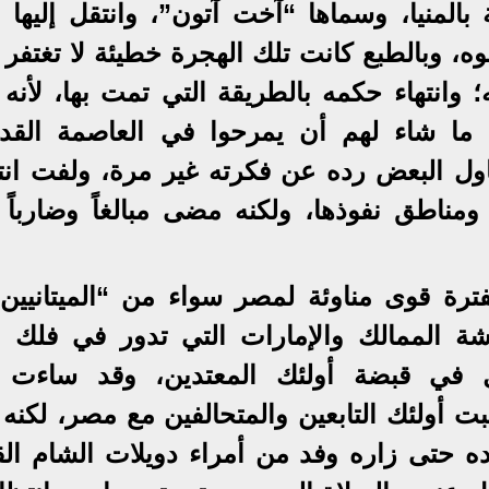
 بالمنيا، وسماها “آخت آتون”، وانتقل إليها 
ه، وبالطبع كانت تلك الهجرة خطيئة لا تغتفر ل
تهاء حكمه بالطريقة التي تمت بها، لأنه أ
ا ما شاء لهم أن يمرحوا في العاصمة القدي
ل البعض رده عن فكرته غير مرة، ولفت انتب
ومناطق نفوذها، ولكنه مضى مبالغاً وضارباً 
ة قوى مناوئة لمصر سواء من “الميتانيين”
شة الممالك والإمارات التي تدور في فلك ال
 في قبضة أولئك المعتدين، وقد ساءت 
بت أولئك التابعين والمتحالفين مع مصر، لكنه
ه حتى زاره وفد من أمراء دويلات الشام الق