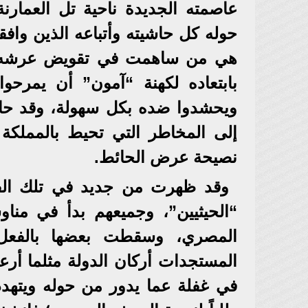
عاصمته الجديدة ناحية تل العمارنة
حوله كل حاشيته وأتباعه الذين وافقو
هي من ساهمت في تقويض عرشه؛ وان
بابتعاده لكهنة “آمون” أن يمرحو
ويحشدوا ضده بكل سهولة، وقد حاو
إلى المخاطر التي تحيط بالمملكة 
نصيحة عرض الحائط.
وقد ظهرت من جديد في تلك الفتر
“الحيثيين”، وجميعهم بدأ في مناو
المصري، وسقطت بعضها بالفعل
المستجدات أركان الدولة مثلما أرع
في غفلة عما يدور من حوله ويتهدد