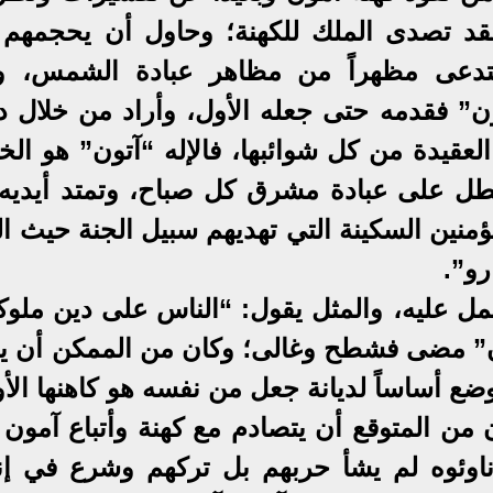
فقد تصدى الملك للكهنة؛ وحاول أن يحجمهم 
ستدعى مظهراً من مظاهر عبادة الشمس، و
” فقدمه حتى جعله الأول، وأراد من خلال د
لعقيدة من كل شوائبها، فالإله “آتون” هو الخ
يطل على عبادة مشرق كل صباح، وتمتد أيديه
ن السكينة التي تهديهم سبيل الجنة حيث الد
رو”.
ل عليه، والمثل يقول: “الناس على دين ملوك
ون” مضى فشطح وغالى؛ وكان من الممكن أن ي
ع أساساً لديانة جعل من نفسه هو كاهنها الأو
ان من المتوقع أن يتصادم مع كهنة وأتباع آمون 
 ناوئوه لم يشأ حربهم بل تركهم وشرع في إن