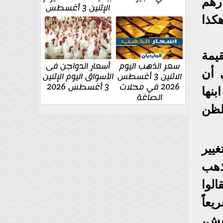
رهم
الإثنين 3 أغسطس
كذا
يمة
سعر الذهب اليوم
أسعار الدواجن فى
 أن
الاثنين 3 أغسطس
الأسواق اليوم الإثنين
2026 في محلات
3 أغسطس 2026
نها
الصاغة
لظن
يير
ذهب
لوا
عاً
يش،