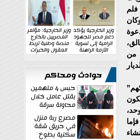
الإقليمية والدولية
جديدة
فلم
كان
وزير الخارجية يؤكد
وزير الخارجية: مؤتمر
عوة
دعم مصر للجهود
المصريين بالخارج
الق،
الرامية إلى تسوية
منصة وطنية تربط
الأزمة الراهنة
العقول والخبرات
 من
المصرية بالدولة
يار
حوادث ومحاكم
حبس 4 متهمين
هم”
بقتل عامل خلال
كون
محاولة سرقة
حد،
دراجة نارية في
مصرع ربة منزل
المنوفية
فإما
في حريق شقة
شاء
سكنية بطوخ