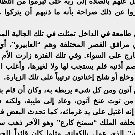
 عنهم بالصلاة إلى ربه حتى تبرموا من انتظا
 عن ذلك صراحة بأنه ما ذنبهم أن يتركوا ه
 طامعة في الداخل تمثلت في تلك الجالية المق
 مرافق القصر المختلفة وهم “العابيرو”، أي
رج على السواء. وفي تلك الفترة زارت الأم اب
صم أذنيه فلم يستجب لها ولا لغيرها، وأغلب ا
خلع أو شلح إخناتون ترتيباً على تلك الزيارة.
 آتون ومن كل شيء يربطه به، وكان أن قام بتغ
 من توت عنخ آتون، وعاد إلى طيبة، ولكنه 
نه اغتيل على يد غرمائه، كما تحدث البعض فقا
فخلفه الملك “سمنخ كارع” وهو الآخر ذهب سري
لذي عمل بالكهانة، مثلما كان قائداً للج