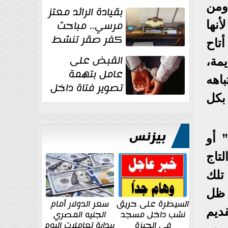
ومن
بقيادة الرائد معتز
مرسي.. مباحث
أنها
كفر صقر تنشط
تاح
بقوة وتوجه
القبض على
مة،
ضربات أمنية...
عامل بتهمة
اهه
تصوير فتاة داخل
بكل
غرفة تغيير
الملابس بمحل في...
بيزنس
 أو
تاج
تلك
 ظل
السيطرة على حريق
سعر الدولار أمام
ديم
نشب داخل مسجد
الجنيه المصري
في الجيزة
ببداية تعاملات اليوم