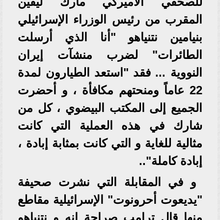
للصحفي الأميركي مارك ليفين
المقرب من رئيس الوزراء الإسرائيلي
بنيامين نتنياهو "أنا الذي أرسلت
الطائرات" لضرب منشآت إيران
النووية ... فقد "استعد الطيارون لمدة
22 عاماً ومنحتهم مكافأة ، و أحضرت
الجميع إلى المكتب البيضوي ، كل من
شارك في هذه العملية التي كانت
مثالية للغاية و التي كانت بمثابة إبادة ،
إبادة كاملة"..
و في المقابلة التي نشرت صحيفة
"يديعوت أحرونوت" الإسرائيلية مقاطع
منها قال ترامب صراحة إنه و نتنياهو