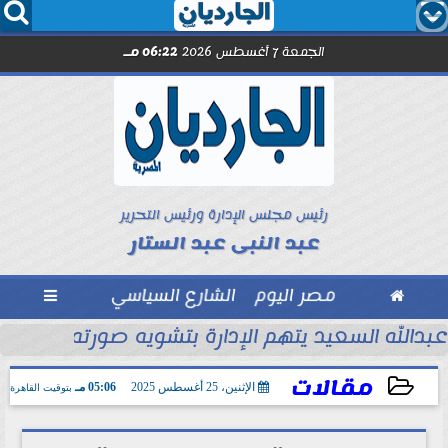




الجمعة 7 أغسطس 2026
06:22 مـ
رئيس مجلس الإدارة ورئيس التحرير
عبد النبى عبد الستار

مصر اليوم
الشارع السياسي

ل مترو الأنفاق..
عبدالله السعيد يتهم الإدارة بتشويه صورته أمام جم
مقالات
الإثنين، 25 أغسطس 2025
05:06 مـ
بتوقيت القاهرة
2025-08-25 17:06:06