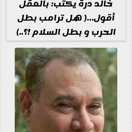
خالد درة يكتب: بالعقل
أقول…( هل ترامب بطل
الحرب و بطل السلام !؟..)