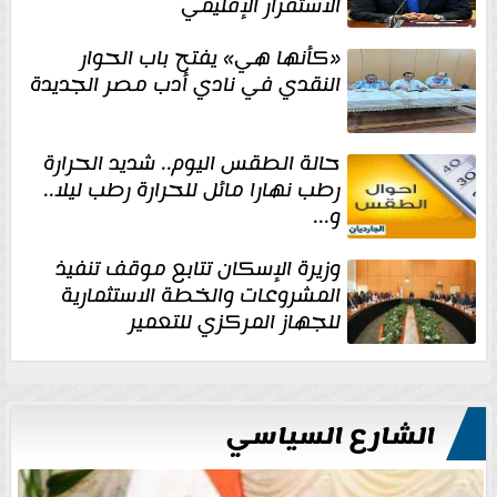
الاستقرار الإقليمي
«كأنها هي» يفتح باب الحوار
النقدي في نادي أدب مصر الجديدة
حالة الطقس اليوم.. شديد الحرارة
رطب نهارا مائل للحرارة رطب ليلا..
و...
وزيرة الإسكان تتابع موقف تنفيذ
المشروعات والخطة الاستثمارية
للجهاز المركزي للتعمير
الشارع السياسي