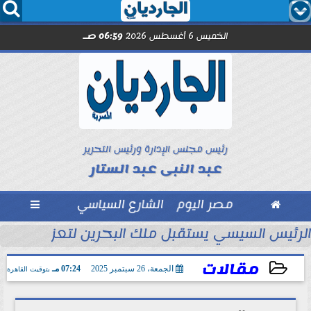




الخميس 6 أغسطس 2026
06:59 صـ
رئيس مجلس الإدارة ورئيس التحرير
عبد النبى عبد الستار

مصر اليوم
الشارع السياسي

تحاد السكندري فى الأسبوع الأول
الرئيس السيسي يستقبل ملك البحرين لتعزيز التعاو
مقالات
الجمعة، 26 سبتمبر 2025
07:24 مـ
بتوقيت القاهرة
2025-09-26 19:24:34