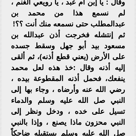
وقال : يا إبن أم عبد ، يا رويعي الغنم ،
لم نسمع هذا من محمد بن
عبدالمطلب حتى نسمعه منك أنت ؟؟!
ثم إنتشله فخرجت أذن عبدالله بن
مسعود بيد أبو جهل وسقط جسده
على الأرض (يعني قطع أذنه)، ثم ألقى
إليه أذنه وقال :خذ هذه لعل محمد
ينفعك، فحمل أذنه المقطوعة بيده ،
رضي الله عنه وأرضاه ، وجاء بها إلى
النبي صل الله عليه وسلم والدماء
تسيل على خده ، ودخل ونظر إلى
النبي محزون ماذا يصنع ، وإذا بالنبي
صل الله عليه وسلم يستقبله ضاحكاً