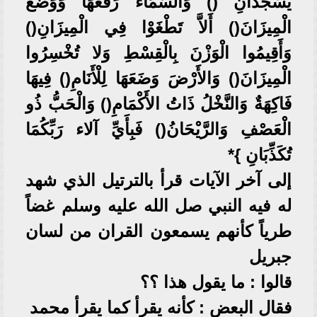
يَسْجُدَانِ () وَالسَّمَاء رَفَعَهَا وَوَضَعَ
الْمِيزَانَ() أَلاَّ تَطْغَوْا فِي الْمِيزَانِ()
وَأَقِيمُوا الْوَزْنَ بِالْقِسْطِ وَلا تُخْسِرُوا
الْمِيزَانَ() وَالأَرْضَ وَضَعَهَا لِلْأَنَامِ() فِيهَا
فَاكِهَةٌ وَالنَّخْلُ ذَاتُ الأَكْمَامِ() وَالْحَبُّ ذُو
الْعَصْفِ وَالرَّيْحَانُ() فَبِأَيِّ آلاء رَبِّكُمَا
تُكَذِّبَانِ }*
إلى آخر الآيات قرأ بالترتيل الذي شهد
له فيه النبي صل الله عليه وسلم غضاً
طرياً كأنهم يسمعون القران من لسان
جبريل
قالوا : ما يقول هذا ؟؟
فقال البعض : كأنه يقرأ كما يقرأ محمد