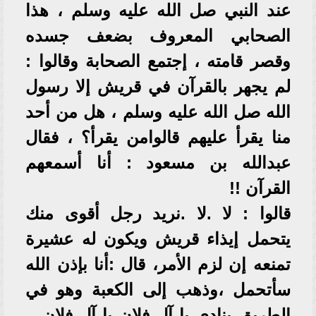
عند النبي صل الله عليه وسلم ، هذا
الصحابي المعروف بضعف جسده
وقصر قامته ، إجتمع الصحابة وقالوا :
لم يجهر بالقرآن في قريش إلا رسول
الله صل الله عليه وسلم ، هل من أحد
منا يقرأ عليهم قالوامن يقرأ؟ ، فقال
عبدالله بن مسعود : أنا أسمعهم
القرآن !!
قالوا : لا .لا .نريد رجل أقوى منك
يتحمل إيذاء قريش ويكون له عشيرة
تمنعه إن لزم الأمر، قال :أنا بإذن الله
سأتحمل ،وذهب إلى الكعبة وهو في
الطريق ينادي يا آل فلان يا آل فلان ..