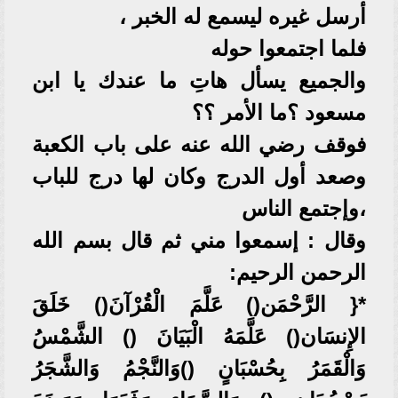
أرسل غيره ليسمع له الخبر ،
فلما اجتمعوا حوله
والجميع يسأل هاتِ ما عندك يا ابن
مسعود ؟ما الأمر ؟؟
فوقف رضي الله عنه على باب الكعبة
وصعد أول الدرج وكان لها درج للباب
،وإجتمع الناس
وقال : إسمعوا مني ثم قال بسم الله
الرحمن الرحيم:
*{ الرَّحْمَن() عَلَّمَ الْقُرْآنَ() خَلَقَ
الإِنسَان() عَلَّمَهُ الْبَيَانَ () الشَّمْسُ
وَالْقَمَرُ بِحُسْبَانٍ ()وَالنَّجْمُ وَالشَّجَرُ