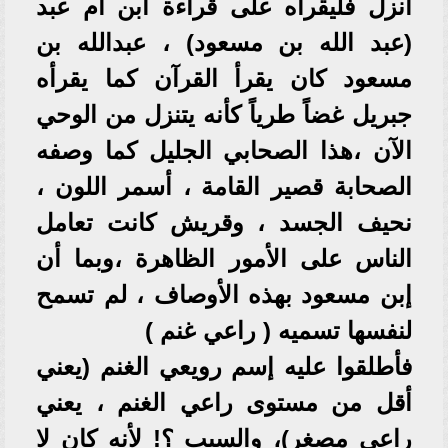
أُنزل فليقرأه على قراءة ابن أم عبد
(عبد الله بن مسعود) ، عبدالله بن
مسعود كان يقرأ القرآن كما يقرأه
جبريل غضاً طرياً كأنه يتنزل من الوحي
الآن ،هذا الصحابي الجليل كما وصفه
الصحابة قصير القامة ، أسمر اللون ،
نحيف الجسد ، وقريش كانت تعامل
الناس على الأمور الظاهرة ،وبما أن
إبن مسعود بهذه الأوصاف ، لم تسمح
لنفسها تسميه ( راعي غنم )
فأطلقوا عليه إسم رويعي الغنم (يعني
أقل من مستوى راعي الغنم ، يعني
راعي مصغر)، والسبب ؟! لأنه كان لا