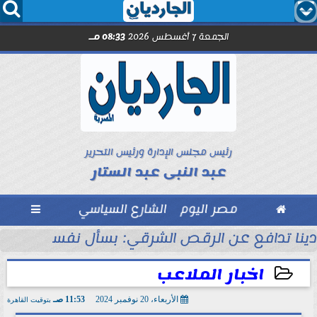




الجمعة 7 أغسطس 2026
08:33 مـ
رئيس مجلس الإدارة ورئيس التحرير
عبد النبى عبد الستار

مصر اليوم
الشارع السياسي

دينا تدافع عن الرقص الشرقي: بسأل نفسي اللي م
اخبار الملاعب
الأربعاء، 20 نوفمبر 2024
11:53 صـ
بتوقيت القاهرة
2024-11-20 11:53:46