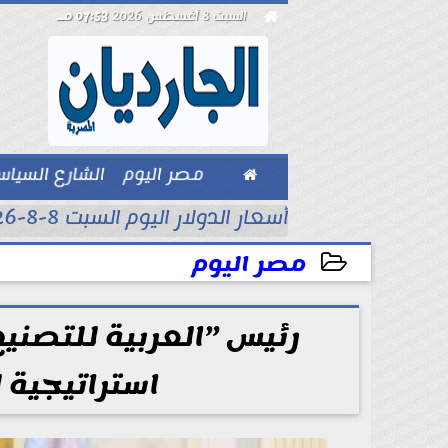

السبت 8 أغسطس 2026
07:53 مـ

مصر اليوم
الشارع السيا
بيزنس
أسعار الدولار اليوم السبت 8-8-2026..
مصر اليوم
2025-05-06 09:38:39
رئيس ”العربية للتصنيع
استراتيجية ل