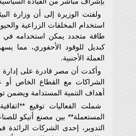
بإشراف مباشر من القيادة السياسية
ولفتت الوزيرة إلى أن وزارة البي
استخدام المخلفات الزراعية والحيوان
طاقة متجدد يمكن استخدامه في ا
كبديل للوقود الأحفوري، مما يسهم
العملة الأجنبية.
وأكدت أن مصر قادرة على إدارة مل
الشراكات مع القطاع الخاص أو عبر
أهداف التنمية المستدامة ويضمن ت
شملت الفعاليات توقيع **اتفاقي
المستعملة** بين مصنع أتيكو للصنا
التدوير، إحدى الشركات الرائدة ف