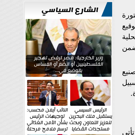
الشارع السياسي
تورة
6 مايو 2025، مراسم توقيع
لية
ضمن
وزير الخارجية: مصر ترفض تهجير
الفلسطينيين أو الضم أو المساس
بالوضع في...
صنيع
سبيل
.
الرئيس السيسي
النائب أيمن محسب:
يستقبل ملك البحرين
توجيهات الرئيس
لتعزيز التعاون وبحث
بشأن الأمن الغذائي
مستجدات القضايا
ترسم ملامح مرحلة
تأتي