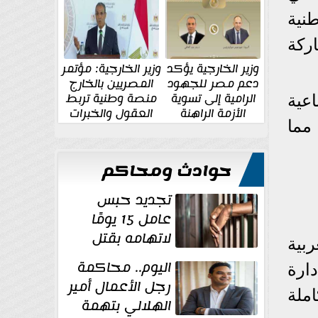
الإقليمية والدولية
جديدة
طنية
ركة
وزير الخارجية يؤكد
وزير الخارجية: مؤتمر
دعم مصر للجهود
المصريين بالخارج
الرامية إلى تسوية
منصة وطنية تربط
اعية
الأزمة الراهنة
العقول والخبرات
مما
المصرية بالدولة
حوادث ومحاكم
تجديد حبس
عامل 15 يومًا
لاتهامه بقتل
بية
زوجته طعنًا
اليوم.. محاكمة
ارة
داخل مسكنهما بشبرا...
رجل الأعمال أمير
ملة
الهلالي بتهمة