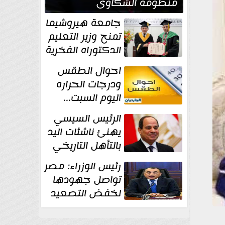
منظومة الشكاوى
الحكومية خلال يوليو
جامعة هيروشيما
الماضي
تمنح وزير التعليم
الدكتوراه الفخرية
تقديرا لما حققه
احوال الطقس
ودرجات الحراره
اليوم السبت...
العظمى في
الرئيس السيسي
القاهره 36 درجة
يهنئ ناشئات اليد
بالتأهل التاريخي
إلى نصف نهائي
رئيس الوزراء: مصر
كأس العالم
تواصل جهودها
لخفض التصعيد
والحفاظ على
الاستقرار الإقليمي