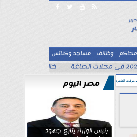




حرير

ر
محاكم
وظائف
مساجد وكنائس

خالد الغندور يطلب الد
مصر اليوم
بتوقيت القاهرة
رئيس الوزراء يتابع جهود