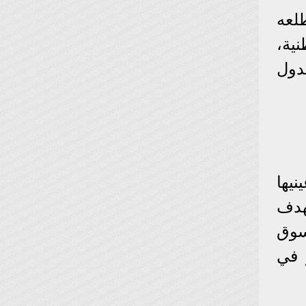
لعه
نية،
دول
نيها
هدف
سوق
 في