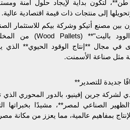
وية تصل إلى **50 ألف طن**، لتكون بداية لإيجاد حلول آمنة ومس
ويلها إلى منتجات ذات قيمة اقتصادية عالية.
اون بين مصنع أتيكو وشركة بيكم للاستثمار الص
والتنمية المستدامة**، لتصنيع **"الوود باليت"** (Pallets
 في مجال **إنتاج الوقود الحيوي** الذي ي
ة مثل صناعة الأسمنت.
ًا جديدة للتصدير**
ذي لشركة جرين إفينيو، بالدور المحوري الذي ت
**الظهير الصناعي لمصر**، مشيدًا بخبراتها الت
إنتاج بمفاهيم عالمية، مما يعزز من مكانة مص