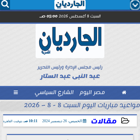




السبت 8 أغسطس 2026
05:00 صـ
رئيس مجلس الإدارة ورئيس التحرير
عبد النبى عبد الستار

مصر اليوم
الشارع السياسي

ح
مواعيد مباريات اليوم السبت 8 - 8 – 2026 والقنوات الناقلة
مقالات
الخميس، 26 ديسمبر 2024
10:11 صـ
بتوقيت القاهرة
2024-12-26 10:11:16