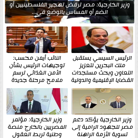
وزير الخارجية: مصر ترفض تهجير الفلسطينيين أو
الضم أو المساس بالوضع في...
الرئيس السيسي يستقبل
النائب أيمن محسب:
ملك البحرين لتعزيز
توجيهات الرئيس بشأن
التعاون وبحث مستجدات
الأمن الغذائي ترسم
القضايا الإقليمية والدولية
ملامح مرحلة جديدة
وزير الخارجية يؤكد دعم
وزير الخارجية: مؤتمر
مصر للجهود الرامية إلى
المصريين بالخارج منصة
تسوية الأزمة الراهنة
وطنية تربط العقول