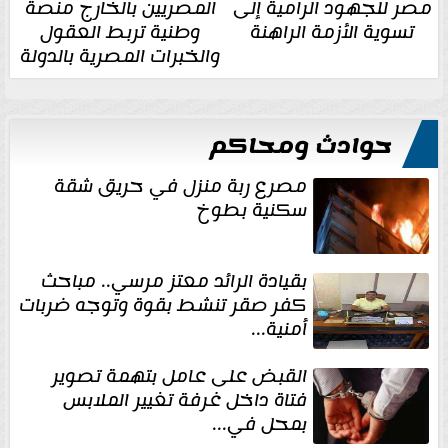
مصر للجهود الرامية إلى
المصريين بالخارج منصة
تسوية الأزمة الراهنة
وطنية تربط العقول
والخبرات المصرية بالدولة
حوادث ومحاكم
مصرع ربة منزل في حريق شقة
سكنية بطوخ
بقيادة الرائد معتز مرسي.. مباحث
كفر صقر تنشط بقوة وتوجه ضربات
أمنية...
القبض على عامل بتهمة تصوير
فتاة داخل غرفة تغيير الملابس
بمحل في...