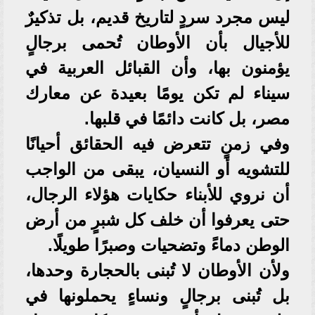
ليس مجرد سردٍ لتاريخ قديم، بل تذكيرٌ
للأجيال بأن الأوطان تُحمى برجالٍ
يؤمنون بها، وأن القبائل العربية في
سيناء لم تكن يومًا بعيدة عن معارك
مصر، بل كانت دائمًا في قلبها.
وفي زمنٍ تتعرض فيه الحقائق أحيانًا
للتشويه أو النسيان، يبقى من الواجب
أن نروي للأبناء حكايات هؤلاء الرجال،
حتى يعرفوا أن خلف كل شبرٍ من أرض
الوطن دماءً وتضحيات وصبرًا طويلًا.
ولأن الأوطان لا تُبنى بالحجارة وحدها،
بل تُبنى برجالٍ ونساءٍ يحملونها في