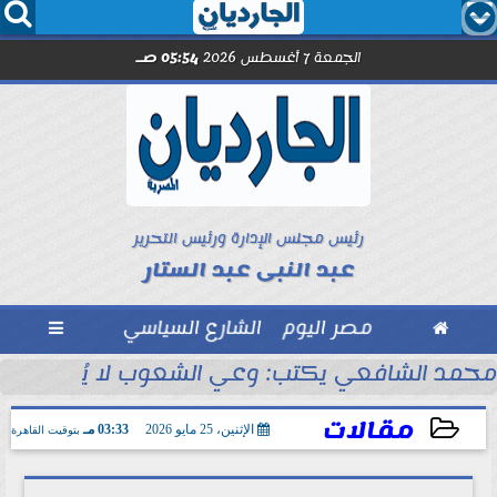




الجمعة 7 أغسطس 2026
05:54 صـ
رئيس مجلس الإدارة ورئيس التحرير
عبد النبى عبد الستار

مصر اليوم
الشارع السياسي

مد صلاح.. اليوم
محمد الشافعي يكتب: وعي الشعوب لا يُقاس بالعن
مقالات
الإثنين، 25 مايو 2026
03:33 مـ
بتوقيت القاهرة
2026-05-25 15:33:44