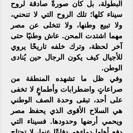
البطولة، بل كان صورةً صادقة لروح
سيناء كلها؛ تلك الروح التي لا تنحني،
ولا تبيع وطنها، ولا تتخلى عن مصر
مهما اشتدت المحن. عاش وطنيًا حتى
آخر لحظة، وترك خلفه تاريخًا يروي
للأجيال كيف يكون الرجال حين يُنادى
الوطن.
وفي ظل ما تشهده المنطقة من
صراعاتٍ واضطرابات وأطماعٍ لا تخفى
على أحد، تبقى وحدة الصف الوطني
هي السلاح الأقوى الذي يحفظ مصر
ويحمي أرضها وحدودها. فسيناء التي
دفع أهلها دماءهم دفاعًا عنها، لا تحتاج