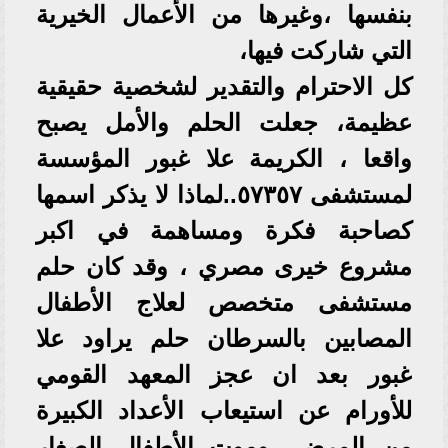
بنفسها ،وغيرها من الأعمال الخيرية
التي شاركت فيها،
كل الاحترام والتقدير لشخصية حقيقية
عظيمة، جعلت الحلم والأمل يصبح
واقعا ، الكريمة علا غبور المؤسسة
لمستشفى ٥٧٣٥٧..لماذا لا يذكر اسمها
كصاحبة فكرة ومساهمة في اكبر
مشروع خيرى مصري ، وقد كان حلم
مستشفى متخصص لعلاج الأطفال
المصابين بالسرطان حلم يراود علا
غبور بعد ان عجز المعهد القومي
للأورام عن استيعاب الأعداد الكبيرة
من المرضى وموت الأطفال الصغار