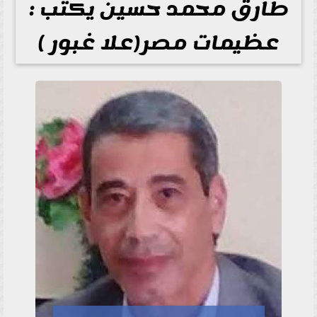
طارق محمد حسين يكتب :
عظيمات مصر(علا غبور )