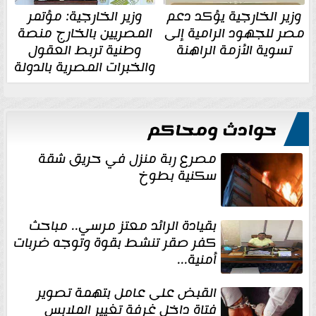
وزير الخارجية يؤكد دعم
وزير الخارجية: مؤتمر
مصر للجهود الرامية إلى
المصريين بالخارج منصة
تسوية الأزمة الراهنة
وطنية تربط العقول
والخبرات المصرية بالدولة
حوادث ومحاكم
مصرع ربة منزل في حريق شقة
سكنية بطوخ
بقيادة الرائد معتز مرسي.. مباحث
كفر صقر تنشط بقوة وتوجه ضربات
أمنية...
القبض على عامل بتهمة تصوير
فتاة داخل غرفة تغيير الملابس