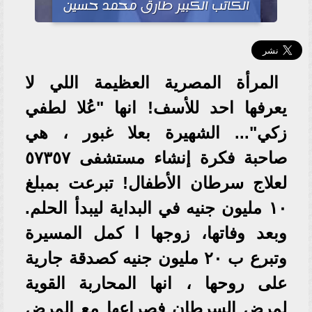
الكاتب الكبير طارق محمد حسين
المرأة المصرية العظيمة اللي لا
يعرفها احد للأسف! انها "عُلا لطفي
زكي"... الشهيرة بعلا غبور ، هي
صاحبة فكرة إنشاء مستشفى ٥٧٣٥٧
لعلاج سرطان الأطفال! تبرعت بمبلغ
١٠ مليون جنيه في البداية ليبدأ الحلم.
وبعد وفاتها، زوجها ا كمل المسيرة
وتبرع ب ٢٠ مليون جنيه كصدقة جارية
على روحها ، انها المحاربة القوية
لمرض السرطان فصراعها مع المرض