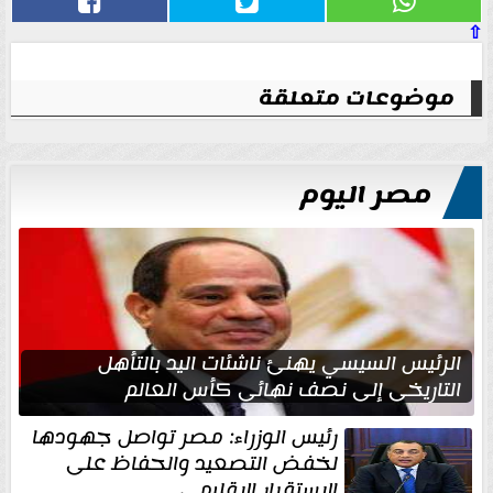
⇧
موضوعات متعلقة
مصر اليوم
الرئيس السيسي يهنئ ناشئات اليد بالتأهل
التاريخي إلى نصف نهائي كأس العالم
رئيس الوزراء: مصر تواصل جهودها
لخفض التصعيد والحفاظ على
الاستقرار الإقليمي