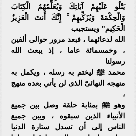
يَتْلُو عَلَيْهِمْ آيَاتِكَ وَيُعَلِّمُهُمُ الْكِتَابَ
وَالْحِكْمَةَ وَيُزَكِّيهِمْ ۚ إِنَّكَ أَنتَ الْعَزِيزُ
الْحَكِيم" ويستجيب
الله لدعائهما ، فبعد مرور حوالى ألفين
، وخمسمائة عاما ، إذ يبعث الله
رسولنا
محمد ﷺ ليختم به رسله ، ويكمل به
منهجه النهائىّ الذى لن يأتي بعده منهج
،
وهو ﷺ بمثابة حلقة وصل بين جميع
الأنبياء الذين سبقوه ، وبين جميع
الناس إلى أن تسدل ستارة الدنيا