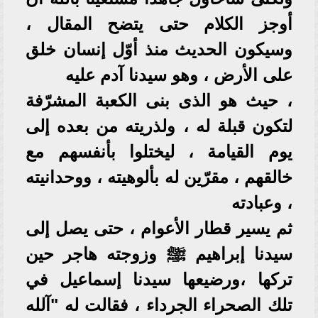
أوجز الكلام حتى يتضح المقال ،
وسيكون الحديث منذ أوّل إنسان خلق
على الأرض ، وهو سيدنا آدم عليه
، حيث هو الذى بنى الكعبة المشرّفة
لتكون قبلة له ، ولذريته من بعده إلى
يوم القيامة ، ليختلوا بأنفسهم مع
خالقهم ، مقرّين له بألوهيته ، ووحدانيته
، وعبادته
ثم يسير قطار الأعوام ، حتى يصل إلى
سيدنا إبراهيم ﷺ وزوجته هاجر حين
تركها ،ورضيعها سيدنا إسماعيل في
تلك الصحراء الجرداء ، فقالت له "آلله