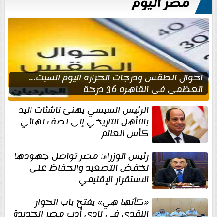
مصر اليوم
احوال الطقس ودرجات الحراره اليوم السبت...
العظمى في القاهره 36 درجة
الرئيس السيسي يهنئ ناشئات اليد
بالتأهل التاريخي إلى نصف نهائي
كأس العالم
رئيس الوزراء: مصر تواصل جهودها
لخفض التصعيد والحفاظ على
الاستقرار الإقليمي
«كأنها هي» يفتح باب الحوار
النقدي في نادي أدب مصر الجديدة