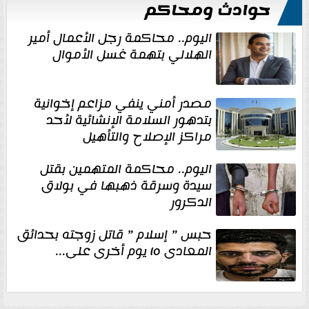
حوادث ومحاكم
اليوم.. محاكمة رجل الأعمال أمير
الهلالي بتهمة غسل الأموال
مصدر أمني ينفي مزاعم إخوانية
بتدهور السلامة الإنشائية لأحد
مراكز الإصلاح والتأهيل
اليوم.. محاكمة المتهمين بقتل
سيدة وسرقة ذهبها في بولاق
الدكرور
حبس ” إسلام ” قاتل زوجته بحدائق
المعادى ١٥ يوم أخرى على...