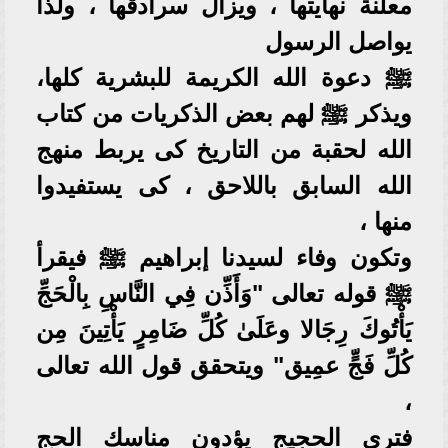
معلنة نهايتها ، ويزال سرادقها ، ولذا
يواصل الرسول
ﷺ دعوة الله الكريمة للبشرية كلها،
ويذكر ﷺ لهم بعض الذكريات من كتاب
الله لحقبة من التاريخ كى يربط منهج
الله السابق باللاحق ، كى يستفيدوا
منها ،
وتكون وفاء لسيدنا إبراهيم ﷺ فيقرأ
ﷺ قوله تعالى "وَأَذِّن فِي النَّاسِ بِالْحَجِّ
يَأْتُوكَ رِجَالا وعَلَىٰ كُلِّ ضَامِرٍ يَأْتِينَ مِن
كُلِّ فَجٍّ عمِيق" ويتحقق قول الله تعالى
،
فترى الحجيج يؤدون مناسك الحج