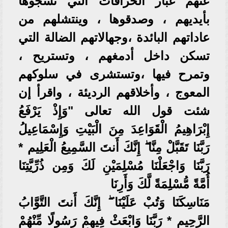
عنهم غبار الخرافات التي نسجوها
بأيديهم ، وصدقوها ، وينتشلهم من
عاداتهم البائدة ،وجهالاتهم الضالة التي
تسكن داخل أدمغهم ، وتستريح ،
وتمرح فيها ،وتستشرى في سلوكهم
المعوج ، وأخلاقهم الرديئة ، واقرأ إن
شئت قول الله تعالى "وَإِذْ يَرْفَعُ
إِبْرَاهِيمُ الْقَوَاعِدَ مِنَ الْبَيْتِ وَإِسْمَاعِيلُ
رَبَّنَا تَقَبَّلْ مِنَّا ۖ إِنَّكَ أَنتَ السَّمِيعُ الْعَلِيم *
رَبَّنَا وَاجْعَلْنَا مُسْلِمَيْنِ لَكَ وَمِن ذُرِّيَّتِنَا
أُمَّةً مُّسْلِمَةً لَّكَ وَأَرِنَا
مَنَاسِكَنَا وَتُبْ عَلَيْنَا ۖ إِنَّكَ أَنتَ التَّوَّابُ
الرَّحِيم * رَبَّنَا وَابْعَثْ فِيهِمْ رَسُولًا مِّنْهُمْ