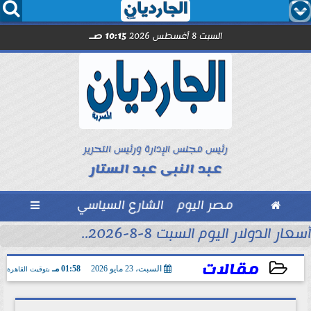




السبت 8 أغسطس 2026
10:15 صـ
رئيس مجلس الإدارة ورئيس التحرير
عبد النبى عبد الستار

مصر اليوم
الشارع السياسي

أسعار الدولار اليوم السبت 8-8-2026..
مقالات
السبت، 23 مايو 2026
01:58 مـ
بتوقيت القاهرة
2026-05-23 13:58:24