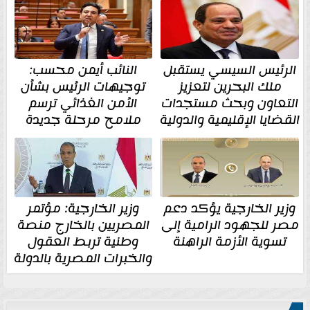
الرئيس السيسي يستقبل
النائب أيمن محسب:
ملك البحرين لتعزيز
توجيهات الرئيس بشأن
التعاون وبحث مستجدات
الأمن الغذائي ترسم
القضايا الإقليمية والدولية
ملامح مرحلة جديدة
وزير الخارجية يؤكد دعم
وزير الخارجية: مؤتمر
مصر للجهود الرامية إلى
المصريين بالخارج منصة
تسوية الأزمة الراهنة
وطنية تربط العقول
والخبرات المصرية بالدولة