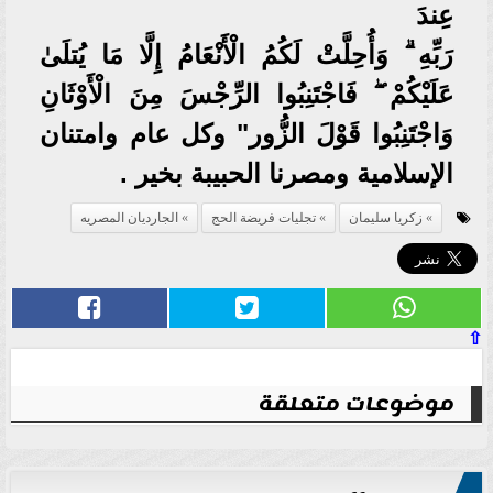
عِندَ
رَبِّهِ ۗ وَأُحِلَّتْ لَكُمُ الْأَنْعَامُ إِلَّا مَا يُتلَىٰ
عَلَيْكُمْ ۖ فَاجْتَنِبُوا الرِّجْسَ مِنَ الْأَوْثَانِ
وَاجْتَنِبُوا قَوْلَ الزُّور" وكل عام وامتنان
الإسلامية ومصرنا الحبيبة بخير .
زكريا سليمان
تجليات فريضة الحج
الجارديان المصريه
⇧
موضوعات متعلقة