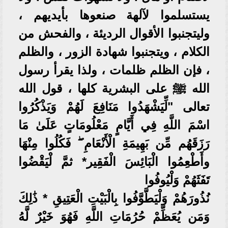
يستسلموا لآلهة صنعوها بأيديهم ،
وليتجنبوا الأقوال الرديئة ، والفحش من
الكلام ، ويتجنبوا شهادة الزور ، والظلم
، فإن الظلم ظلمات ، ولذا يقرأ رسول
الله ﷺ على البشرية كلها ، قول الله
تعالى "لِّيَشْهَدُوا مَنَافِعَ لَهُمْ وَيَذْكُرُوا
اسْمَ اللَّهِ فِي أَيَّامٍ مَعْلُومَاتٍ عَلَىٰ مَا
رَزَقَهُم مِّن بَهِيمَةِ الْأَنْعَامِ ۖ فَكُلُوا مِنْهَا
وأَطْعِمُوا الْبَائِسَ الْفَقِير* ثمَّ لْيَقْضُوا
تَفَثَهُمْ وَلْيُوفُوا
نُذُورَهُمْ وَلْيَطَّوَّفُوا بِالْبَيْتِ الْعَتِيقِ * ذَٰلِكَ
وَمَن يُعَظِّمْ حُرُمَاتِ اللَّهِ فَهُوَ خَيْرٌ لَّهُ