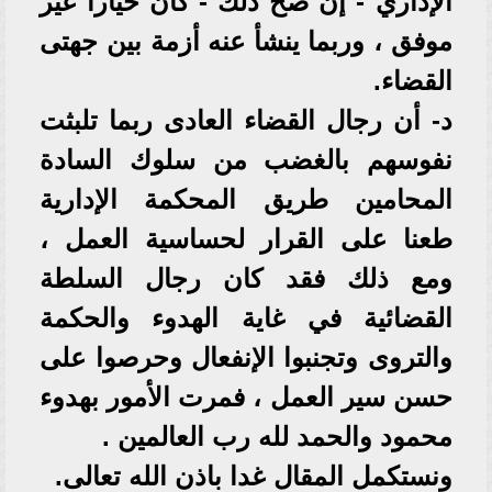
الإداري - إن صح ذلك - كان خيارا غير
موفق ، وربما ينشأ عنه أزمة بين جهتى
القضاء.
د- أن رجال القضاء العادى ربما تلبثت
نفوسهم بالغضب من سلوك السادة
المحامين طريق المحكمة الإدارية
طعنا على القرار لحساسية العمل ،
ومع ذلك فقد كان رجال السلطة
القضائية في غاية الهدوء والحكمة
والتروى وتجنبوا الإنفعال وحرصوا على
حسن سير العمل ، فمرت الأمور بهدوء
محمود والحمد لله رب العالمين .
ونستكمل المقال غدا باذن الله تعالى.