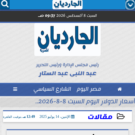




السبت 8 أغسطس 2026
09:37 صـ
رئيس مجلس الإدارة ورئيس التحرير
عبد النبى عبد الستار

مصر اليوم
الشارع السياسي

أسعار الدولار اليوم السبت 8-8-2026..
مقالات
الإثنين، 14 يوليو 2025
12:49 مـ
بتوقيت القاهرة
2025-07-14 12:49:43