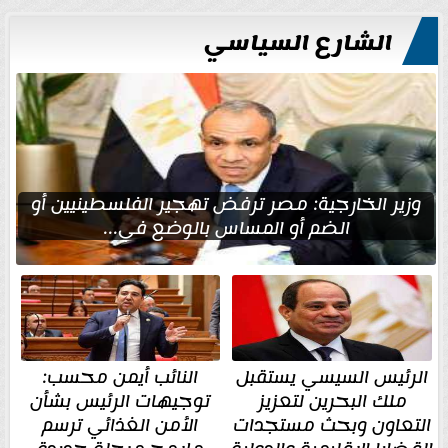
الشارع السياسي
وزير الخارجية: مصر ترفض تهجير الفلسطينيين أو
الضم أو المساس بالوضع في...
الرئيس السيسي يستقبل
النائب أيمن محسب:
ملك البحرين لتعزيز
توجيهات الرئيس بشأن
التعاون وبحث مستجدات
الأمن الغذائي ترسم